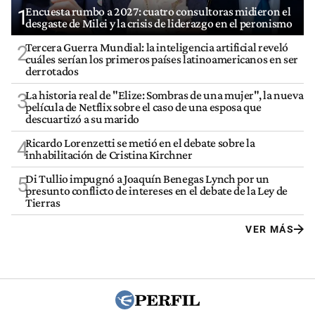
Encuesta rumbo a 2027: cuatro consultoras midieron el
1
desgaste de Milei y la crisis de liderazgo en el peronismo
Tercera Guerra Mundial: la inteligencia artificial reveló
2
cuáles serían los primeros países latinoamericanos en ser
derrotados
La historia real de "Elize: Sombras de una mujer", la nueva
3
película de Netflix sobre el caso de una esposa que
descuartizó a su marido
Ricardo Lorenzetti se metió en el debate sobre la
4
inhabilitación de Cristina Kirchner
Di Tullio impugnó a Joaquín Benegas Lynch por un
5
presunto conflicto de intereses en el debate de la Ley de
Tierras
VER MÁS