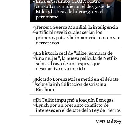
Encuesta rumbo a 2027: cuatro
1
consultoras midieron el desgaste de
Milei y la crisis de liderazgo en el
peronismo
Tercera Guerra Mundial: la inteligencia
2
artificial reveló cuáles serían los
primeros países latinoamericanos en ser
derrotados
La historia real de "Elize: Sombras de
3
una mujer", la nueva película de Netflix
sobre el caso de una esposa que
descuartizó a su marido
Ricardo Lorenzetti se metió en el debate
4
sobre la inhabilitación de Cristina
Kirchner
Di Tullio impugnó a Joaquín Benegas
5
Lynch por un presunto conflicto de
intereses en el debate de la Ley de Tierras
VER MÁS