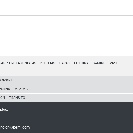
SAS Y PROTAGONISTAS
NOTICIAS
CARAS
EXITOINA
GAMING
VIVO
ORIZONTE
ECREIO
MAXIMA
IÓN
TRÁNSITO
ados.
encion@perfil.com