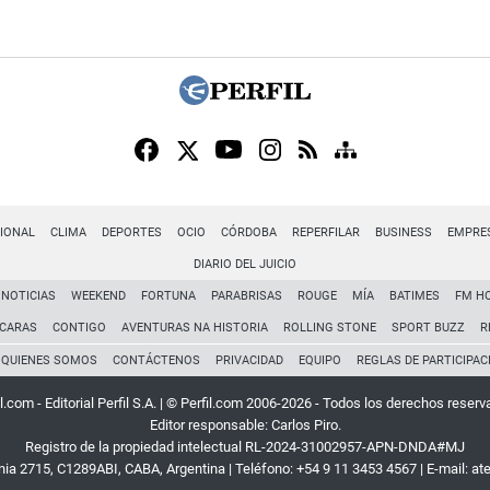
IONAL
CLIMA
DEPORTES
OCIO
CÓRDOBA
REPERFILAR
BUSINESS
EMPRE
DIARIO DEL JUICIO
NOTICIAS
WEEKEND
FORTUNA
PARABRISAS
ROUGE
MÍA
BATIMES
FM H
CARAS
CONTIGO
AVENTURAS NA HISTORIA
ROLLING STONE
SPORT BUZZ
R
QUIENES SOMOS
CONTÁCTENOS
PRIVACIDAD
EQUIPO
REGLAS DE PARTICIPAC
l.com - Editorial Perfil S.A.
| © Perfil.com 2006-2026 - Todos los derechos reserv
Editor responsable: Carlos Piro.
Registro de la propiedad intelectual RL-2024-31002957-APN-DNDA#MJ
rnia 2715
,
C1289ABI
,
CABA, Argentina
| Teléfono:
+54 9 11 3453 4567
| E-mail:
at