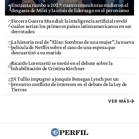
Encuesta rumbo a 2027: cuatro consultoras midieron el
1
desgaste de Milei y la crisis de liderazgo en el peronismo
Tercera Guerra Mundial: la inteligencia artificial reveló
2
cuáles serían los primeros países latinoamericanos en ser
derrotados
La historia real de "Elize: Sombras de una mujer", la nueva
3
película de Netflix sobre el caso de una esposa que
descuartizó a su marido
Ricardo Lorenzetti se metió en el debate sobre la
4
inhabilitación de Cristina Kirchner
Di Tullio impugnó a Joaquín Benegas Lynch por un
5
presunto conflicto de intereses en el debate de la Ley de
Tierras
VER MÁS