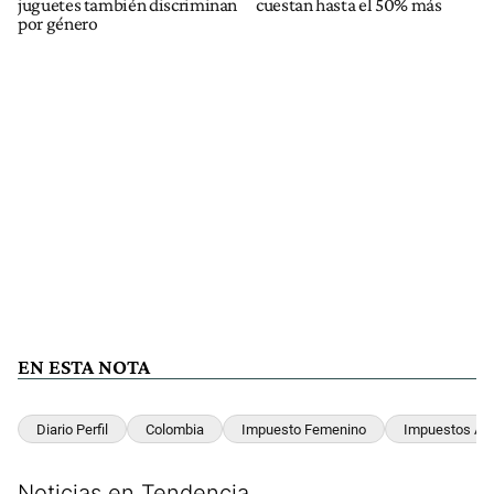
juguetes también discriminan
cuestan hasta el 50% más
por género
EN ESTA NOTA
Diario Perfil
Colombia
Impuesto Femenino
Impuestos A L
Noticias en Tendencia