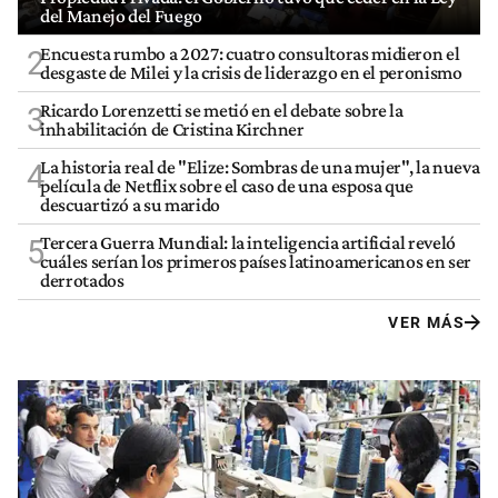
del Manejo del Fuego
Encuesta rumbo a 2027: cuatro consultoras midieron el
2
desgaste de Milei y la crisis de liderazgo en el peronismo
Ricardo Lorenzetti se metió en el debate sobre la
3
inhabilitación de Cristina Kirchner
La historia real de "Elize: Sombras de una mujer", la nueva
4
película de Netflix sobre el caso de una esposa que
descuartizó a su marido
Tercera Guerra Mundial: la inteligencia artificial reveló
5
cuáles serían los primeros países latinoamericanos en ser
derrotados
VER MÁS