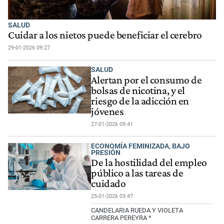
SALUD
Cuidar a los nietos puede beneficiar el cerebro
29-01-2026 09:27
SALUD
Alertan por el consumo de
bolsas de nicotina, y el
riesgo de la adicción en
jóvenes
27-01-2026 09:41
ECONOMÍA FEMINIZADA, BAJO
PRESIÓN
De la hostilidad del empleo
público a las tareas de
cuidado
25-01-2026 03:47
CANDELARIA RUEDA Y VIOLETA
CARRERA PEREYRA *