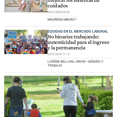
mejorar los sistemas de
cuidados
26-07-2025 04:05
MAUREEN MBURU *
EQUIDAD EN EL MERCADO LABORAL
No binaries trabajando:
autenticidad para el ingreso
y la permanencia
23-07-2025 17:13
LORÉNE BELLONI, GROW–GÉNERO Y
TRABAJO