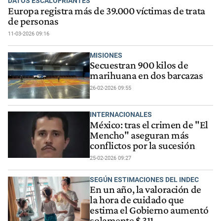
DATOS ESCALOFRIANTES
Europa registra más de 39.000 víctimas de trata
de personas
11-03-2026 09:16
MISIONES
Secuestran 900 kilos de
marihuana en dos barcazas
26-02-2026 09:55
INTERNACIONALES
México: tras el crimen de "El
Mencho" aseguran más
conflictos por la sucesión
25-02-2026 09:27
SEGÚN ESTIMACIONES DEL INDEC
En un año, la valoración de
la hora de cuidado que
estima el Gobierno aumentó
solamente $ 311