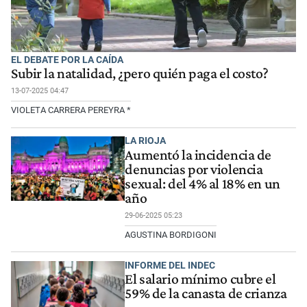
EL DEBATE POR LA CAÍDA
Subir la natalidad, ¿pero quién paga el costo?
13-07-2025 04:47
VIOLETA CARRERA PEREYRA *
LA RIOJA
Aumentó la incidencia de
denuncias por violencia
sexual: del 4% al 18% en un
año
29-06-2025 05:23
AGUSTINA BORDIGONI
INFORME DEL INDEC
El salario mínimo cubre el
59% de la canasta de crianza