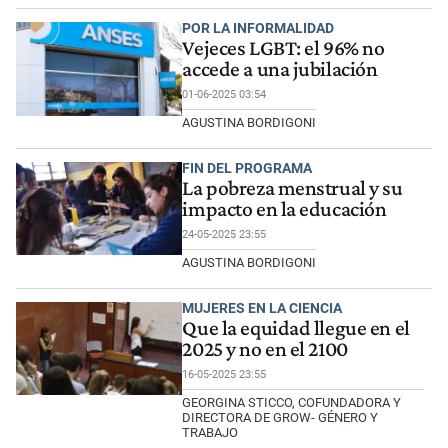
POR LA INFORMALIDAD
Vejeces LGBT: el 96% no
accede a una jubilación
01-06-2025 03:54
AGUSTINA BORDIGONI
FIN DEL PROGRAMA
La pobreza menstrual y su
impacto en la educación
24-05-2025 23:55
AGUSTINA BORDIGONI
MUJERES EN LA CIENCIA
Que la equidad llegue en el
2025 y no en el 2100
16-05-2025 23:55
GEORGINA STICCO, COFUNDADORA Y
DIRECTORA DE GROW- GÉNERO Y
TRABAJO