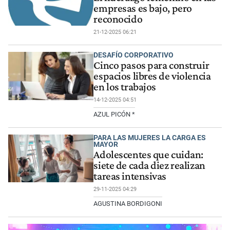
empresas es bajo, pero
reconocido
21-12-2025 06:21
DESAFÍO CORPORATIVO
Cinco pasos para construir
espacios libres de violencia
en los trabajos
14-12-2025 04:51
AZUL PICÓN *
PARA LAS MUJERES LA CARGA ES
MAYOR
Adolescentes que cuidan:
siete de cada diez realizan
tareas intensivas
29-11-2025 04:29
AGUSTINA BORDIGONI