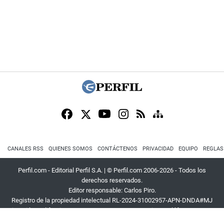
CANALES RSS
QUIENES SOMOS
CONTÁCTENOS
PRIVACIDAD
EQUIPO
REGLAS
Perfil.com - Editorial Perfil S.A.
| © Perfil.com 2006-2026 - Todos los
derechos reservados.
Editor responsable: Carlos Piro.
Registro de la propiedad intelectual RL-2024-31002957-APN-DNDA#MJ
Dirección:
California 2715
,
C1289ABI
,
CABA, Argentina
| Teléfono:
+54 9 11
3453 4567
| E-mail:
atencion@perfil.com