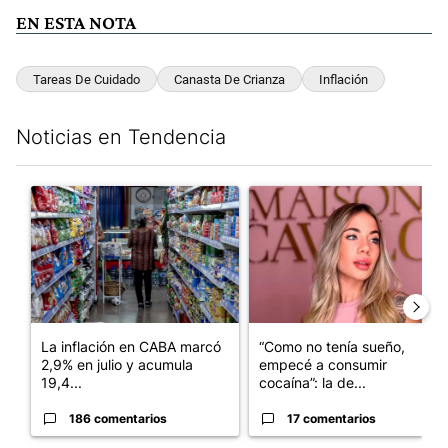
EN ESTA NOTA
Tareas De Cuidado
Canasta De Crianza
Inflación
Noticias en Tendencia
Este listado muestra los artículos con más comentarios en los últim
Un artículo de tendencia con el título "La inflación en CABA m
Un artículo de tendencia con e
La inflación en CABA marcó
“Como no tenía sueño,
2,9% en julio y acumula
empecé a consumir
19,4...
cocaína”: la de...
186 comentarios
17 comentarios