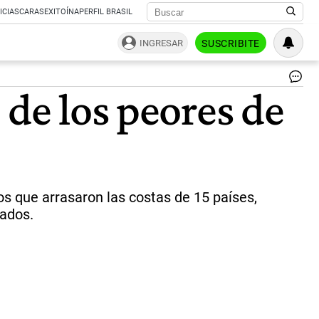
ICIAS
CARAS
EXITOÍNA
PERFIL BRASIL
INGRESAR
SUSCRIBITE
Ts
 de los peores de
de
In
|
Ag
Af
os que arrasaron las costas de 15 países,
tados.