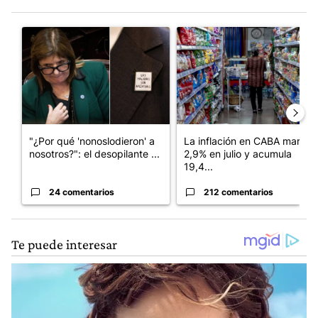
Este listado muestra los artículos con más comentarios en los últim
Un artículo de tendencia con el título ""¿Por qué 'nonoslodieron
Un artículo de tendencia con 
"¿Por qué 'nonoslodieron' a
La inflación en CABA marcó
nosotros?": el desopilante ...
2,9% en julio y acumula
19,4...
24 comentarios
212 comentarios