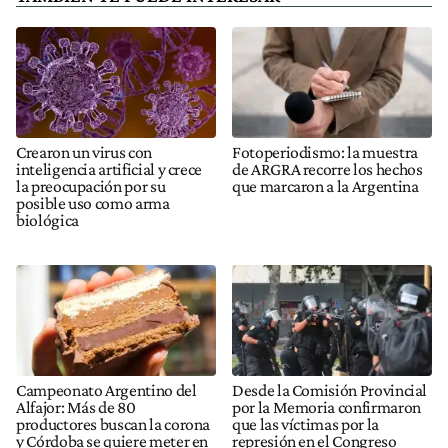
Crearon un virus con
Fotoperiodismo: la muestra
inteligencia artificial y crece
de ARGRA recorre los hechos
la preocupación por su
que marcaron a la Argentina
posible uso como arma
biológica
Campeonato Argentino del
Desde la Comisión Provincial
Alfajor: Más de 80
por la Memoria confirmaron
productores buscan la corona
que las víctimas por la
y Córdoba se quiere meter en
represión en el Congreso