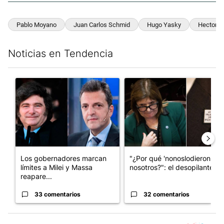
Pablo Moyano
Juan Carlos Schmid
Hugo Yasky
Hector D
Noticias en Tendencia
Este listado muestra los artículos con más comentarios en los últim
Un artículo de tendencia con el título "Los gobernadores marcan
Un artículo de tendencia con e
Los gobernadores marcan
"¿Por qué 'nonoslodieron' a
límites a Milei y Massa
nosotros?": el desopilante ...
reapare...
33 comentarios
32 comentarios