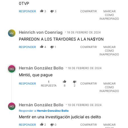
0TVP
RESPONDER
3
3
COMPARTIR
MARCAR
COMO
INAPROPIADO
Comentario de Heinrich von Coenriag.
Heinrich von Coenriag
18 DE FEBRERO DE 2024
HV
PARRED0N A L0S TRAYD0RES A LA NA$Y0N
RESPONDER
4
1
COMPARTIR
MARCAR
COMO
INAPROPIADO
Comentario de Hernán González Bollo.
Hernán González Bollo
18 DE FEBRERO DE 2024
HG
Mintió, que pague
1
RESPONDER
COMPARTIR
MARCAR
RESPUESTA
8
2
COMO
INAPROPIADO
Respuesta de Hernán González Bollo.
Hernán González Bollo
19 DE FEBRERO DE 2024
HG
Responder a
Hernán González Bollo
Mentir en una investigación judicial es delito
RESPONDER
2
0
COMPARTIR
MARCAR