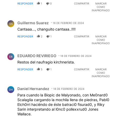
RESPONDER
1
0
COMPARTIR
MARCAR
COMO
INAPROPIADO
Comentario de Guillermo Suarez.
Guillermo Suarez
18 DE FEBRERO DE 2024
GS
Cantaaa..., changuito cantaaa..!!!!
RESPONDER
2
1
COMPARTIR
MARCAR
COMO
INAPROPIADO
Comentario de EDUARDO REVIRIEGO.
EDUARDO REVIRIEGO
18 DE FEBRERO DE 2024
ER
Restos del naufragio kirchnerista.
RESPONDER
5
1
COMPARTIR
MARCAR
COMO
INAPROPIADO
Comentario de Daniel Hernandez.
Daniel Hernandez
18 DE FEBRERO DE 2024
DH
Para cuando la Biopic de Malyonado, con Me0nard0
Scalaglia cargando la mochila llena de piedras, Pabl0
Elch0rri haciéndo de éste batraci0 fisurad0, y Riky
Sarin interpretando al l0nc0 pollexxrud0 Jones
Wallace.