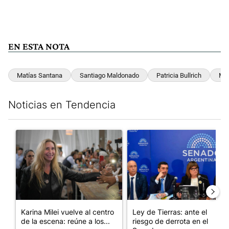
EN ESTA NOTA
Matías Santana
Santiago Maldonado
Patricia Bullrich
Ma
Noticias en Tendencia
Este listado muestra los artículos con más comentarios en los últim
Un artículo de tendencia con el título "Karina Milei vuelve al c
Un artículo de tendencia con e
Karina Milei vuelve al centro
Ley de Tierras: ante el
de la escena: reúne a los...
riesgo de derrota en el