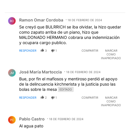
Comentario de Ramon Omar Cordoba.
Ramon Omar Cordoba
18 DE FEBRERO DE 2024
RO
Se creyó que BULRRICH se iba olvidar, la hizo quedar
como zapato arriba de un piano, hizo que
MALDONADO HERMANO cobrara una indemnización
y ocupara cargo publico.
RESPONDER
3
1
COMPARTIR
MARCAR
COMO
INAPROPIADO
Comentario de José María Martoccia.
José María Martoccia
18 DE FEBRERO DE 2024
JM
Bue, por fin el mafiosos y mentiroso perdió el apoyo
de la delincuencia kirchnerista y la justicia puso las
bolas sobre la mesa
EDITADO
RESPONDER
2
1
COMPARTIR
MARCAR
COMO
INAPROPIADO
Comentario de Pablo Castro.
Pablo Castro
18 DE FEBRERO DE 2024
PC
Al agua pato