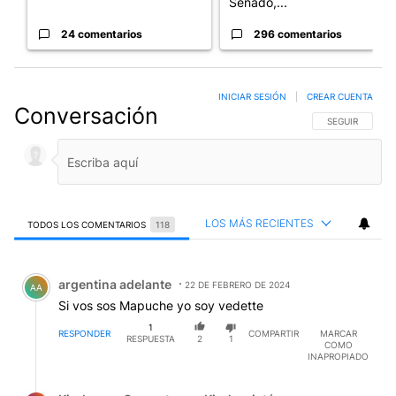
Senado,...
24 comentarios
296 comentarios
INICIAR SESIÓN
|
CREAR CUENTA
Conversación
SIGA ESTA CO
SEGUIR
LOS MÁS RECIENTES
TODOS LOS COMENTARIOS
118
Todos los comentarios
Comentario de argentina adelante.
argentina adelante
22 DE FEBRERO DE 2024
AA
Si vos sos Mapuche yo soy vedette
1
RESPONDER
COMPARTIR
MARCAR
RESPUESTA
2
1
COMO
INAPROPIADO
Respuesta de Kirchovos Que votas en Kirchonistán..