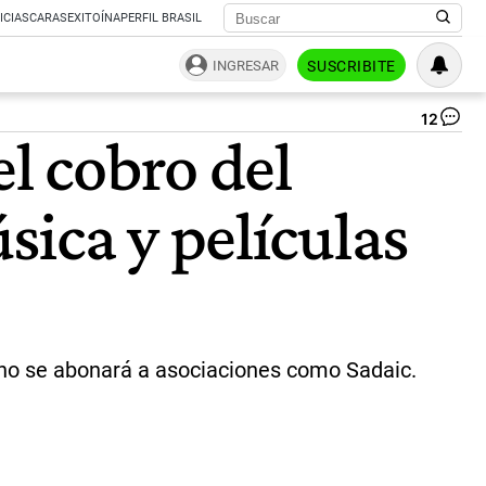
ICIAS
CARAS
EXITOÍNA
PERFIL BRASIL
INGRESAR
SUSCRIBITE
12
Fie
el cobro del
sin
pa
Sa
sica y películas
|
Ag
Fre
 no se abonará a asociaciones como Sadaic.