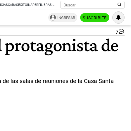
ICIAS
CARAS
EXITOÍNA
PERFIL BRASIL
INGRESAR
SUSCRIBITE
7
El
l protagonista de
Pa
Fr
rec
ho
al
cél
dir
y
na de las salas de reuniones de la Casa Santa
act
Ro
Be
|
Ag
Af