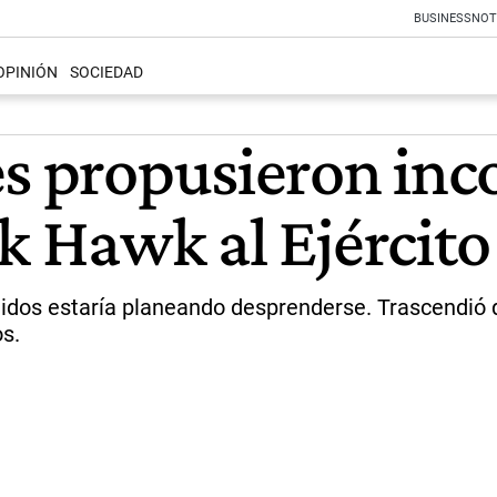
BUSINESS
NOT
OPINIÓN
SOCIEDAD
es propusieron inc
ck Hawk al Ejércit
Unidos estaría planeando desprenderse. Trascendió 
s.