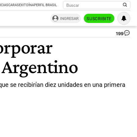
ICIAS
CARAS
EXITOÍNA
PERFIL BRASIL
INGRESAR
SUSCRIBITE
199
Si
orporar
UH
60
Bl
o Argentino
Ha
|
Ce
Per
que se recibirían diez unidades en una primera