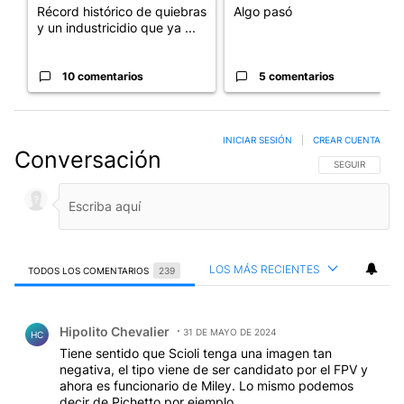
Récord histórico de quiebras
Algo pasó
y un industricidio que ya ...
10 comentarios
5 comentarios
INICIAR SESIÓN
|
CREAR CUENTA
Conversación
SIGA ESTA CO
SEGUIR
LOS MÁS RECIENTES
TODOS LOS COMENTARIOS
239
Todos los comentarios
Comentario de Hipolito Chevalier.
Hipolito Chevalier
31 DE MAYO DE 2024
HC
Tiene sentido que Scioli tenga una imagen tan
negativa, el tipo viene de ser candidato por el FPV y
ahora es funcionario de Miley. Lo mismo podemos
decir de Pichetto por ejemplo.