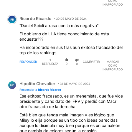
COMO
sorprende que Milei sea tercero y no último, cuando
INAPROPIADO
todavía no consiguió nada en su propuesta inicial y
Comentario de Ricardo Ricardo.
hasta se da el lujo de pasearse por el mundo visitando
Ricardo Ricardo
gente que irrita a los progres argentinos que no se
30 DE MAYO DE 2024
RR
enojaban cuando Néstor y Cristina (y a veces el
“Daniel Scioli arrasa con la más negativa”
Seguro presidente de la Nación) se codeaban con
El gobierno de LLA tiene conocimiento de esta
Chávez, Maduro, Correa, Evo, Lula y el último Fidel
encuesta???
más el Zapatero español. Argentina no crece
económicamente desde 2011, cuando Cristina ya
Ha incorporado en sus filas aun exitoso fracasado del
estaba sin su socio y creía que el 54 % transformaba
top de los rankings.
un país subdesarrollado en potencia mundial. Desde
1
entonces no hay cómo reflotar el barco hundido por
RESPONDER
COMPARTIR
MARCAR
RESPUESTA
0
0
COMO
los patriotas funcionarios como Leandro Santoro y
INAPROPIADO
Axel Kicillof que figuran primeros en esta encuesta.
Creo que Scioli como el último también es
Respuesta de Hipolito Chevalier.
sorprendente pero salvo Milei y Zulemita, nadie
Hipolito Chevalier
31 DE MAYO DE 2024
HC
defiende al menemismo.
Responder a
Ricardo Ricardo
Ese exitoso fracasado, es un menemista, que fue vice
presidente y candidato del FPV y perdió con Macri
otro fracasado de la derecha.
Está bien que tenga mala imagen y es lógico que
Miley lo elija porque es un tipo con ideas parecidas
aunque lo disimula muy bien porque es un camaleón
que cambia de colores según la ocasión.