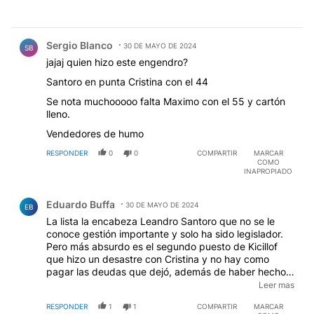
Comentario de Sergio Blanco.
Sergio Blanco
30 DE MAYO DE 2024
SB
jajaj quien hizo este engendro?
Santoro en punta Cristina con el 44
Se nota muchooooo falta Maximo con el 55 y cartón
lleno.
Vendedores de humo
RESPONDER
0
0
COMPARTIR
MARCAR
COMO
INAPROPIADO
Comentario de Eduardo Buffa.
Eduardo Buffa
30 DE MAYO DE 2024
EB
La lista la encabeza Leandro Santoro que no se le
conoce gestión importante y solo ha sido legislador.
Pero más absurdo es el segundo puesto de Kicillof
que hizo un desastre con Cristina y no hay como
pagar las deudas que dejó, además de haber hecho
la plancha desde que gobierna (ponele) la provincia
Leer mas
más grande y rica del país, con aumentos de la
RESPONDER
1
1
COMPARTIR
MARCAR
pobreza que pretende endosarle a Milei. Y más