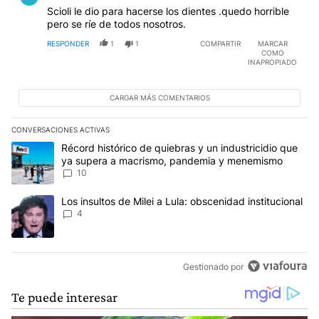
Scioli le dio para hacerse los dientes .quedo horrible
pero se ríe de todos nosotros.
RESPONDER
1
1
COMPARTIR
MARCAR
COMO
INAPROPIADO
CARGAR MÁS COMENTARIOS
CONVERSACIONES ACTIVAS
Este listado muestra los artículos con más comentarios en los últim
Un artículo de tendencia con el título "Récord histórico de quie
Récord histórico de quiebras y un industricidio que
ya supera a macrismo, pandemia y menemismo
10
Un artículo de tendencia con el título "Los insultos de Milei a Lula
Los insultos de Milei a Lula: obscenidad institucional
4
Gestionado por