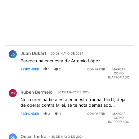
Comentario de Juan Dukart.
Juan Dukart
30 DE MAYO DE 2024
JD
Parece una encuesta de Artemio López.
RESPONDER
1
2
COMPARTIR
MARCAR
COMO
INAPROPIADO
Comentario de Ruben Bermejo.
Ruben Bermejo
30 DE MAYO DE 2024
RB
No la cree nadie a esta encuesta trucha, Perfil, dejá
de operar contra Milei, se te nota demasiado...
RESPONDER
3
4
COMPARTIR
MARCAR
COMO
INAPROPIADO
Comentario de Oscar lostra.
Oscar lostra
30 DE MAYO DE 2024
OL