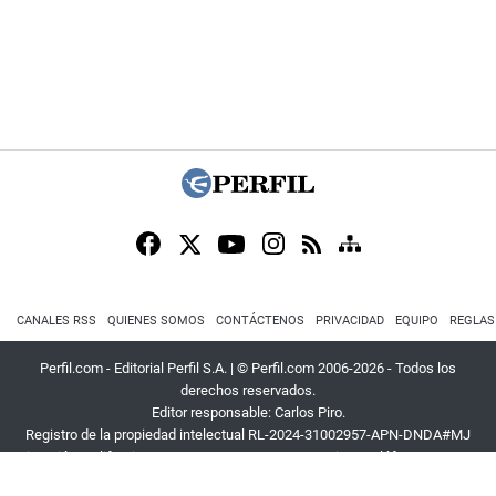
CANALES RSS
QUIENES SOMOS
CONTÁCTENOS
PRIVACIDAD
EQUIPO
REGLAS
Perfil.com - Editorial Perfil S.A.
| © Perfil.com 2006-2026 - Todos los
derechos reservados.
Editor responsable: Carlos Piro.
Registro de la propiedad intelectual RL-2024-31002957-APN-DNDA#MJ
Dirección:
California 2715
,
C1289ABI
,
CABA, Argentina
| Teléfono:
+54 9 11
3453 4567
| E-mail:
atencion@perfil.com