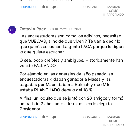
RESPONDER
0
0
COMPARTIR
MARCAR
COMO
INAPROPIADO
Comentario de Octavio Paez.
Octavio Paez
30 DE MAYO DE 2024
OP
Las encuestadoras son como los adivinos, necesitan
que VUELVAS, si no de que viven ? Te van a decir lo
que querés escuchar. La gente PAGA porque le digan
lo que quiere escuchar.
O sea, poco creíbles y ambiguos. Historicamente han
venido FALLANDO.
Por ejemplo en las generales del año pasado las
encuestadoras K daban ganador a Massa y las
pagadas por Macri daban a Bulrrich y que Milei
estaba PLANCHADO debajo del 18 % .
Al final un loquito que se juntó con 20 amigos y formó
un partido 2 años antes; terminó siendo elegido
Presidente.
RESPONDER
2
0
COMPARTIR
MARCAR
COMO
INAPROPIADO