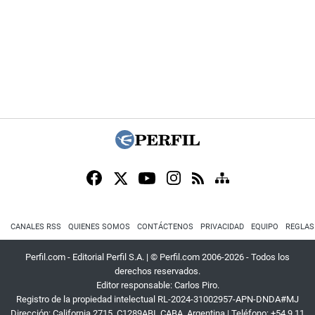
CANALES RSS
QUIENES SOMOS
CONTÁCTENOS
PRIVACIDAD
EQUIPO
REGLAS
Perfil.com - Editorial Perfil S.A.
| © Perfil.com 2006-2026 - Todos los
derechos reservados.
Editor responsable: Carlos Piro.
Registro de la propiedad intelectual RL-2024-31002957-APN-DNDA#MJ
Dirección:
California 2715
,
C1289ABI
,
CABA, Argentina
| Teléfono:
+54 9 11