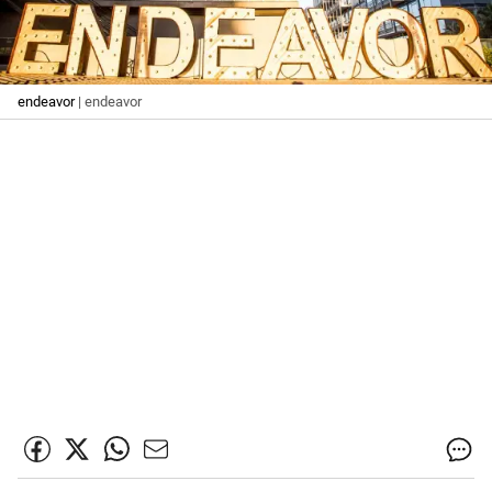
endeavor
| endeavor