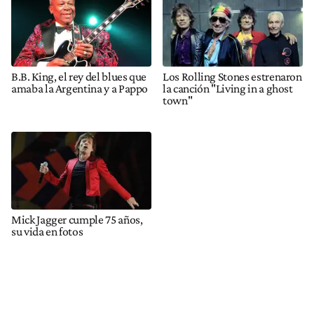
B.B. King, el rey del blues que
Los Rolling Stones estrenaron
amaba la Argentina y a Pappo
la canción "Living in a ghost
town"
Mick Jagger cumple 75 años,
su vida en fotos