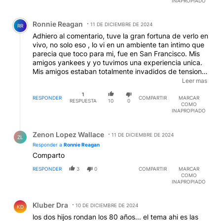
INAPROPIADO
Comentario de Ronnie Reagan.
Ronnie Reagan
11 DE DICIEMBRE DE 2024
RR
Adhiero al comentario, tuve la gran fortuna de verlo en
vivo, no solo eso , lo vi en un ambiente tan intimo que
parecia que toco para mi, fue en San Francisco. Mis
amigos yankees y yo tuvimos una experiencia unica.
Mis amigos estaban totalmente invadidos de tension,
tristeza, melancolia, intensidad, no sabian si llorar o
Leer mas
gritar, me dijeron “ pensaba que me explotaria el
1
corazon”, no les dije que yo sentia lo mismo. Vi
RESPONDER
COMPARTIR
MARCAR
RESPUESTA
10
0
COMO
concertos desde Vivaldi a Frank Zappa, perdimos
INAPROPIADO
algo mas que un musico extraordinario, perdimos un
pedazo del alma de Buenos Aires
Respuesta de Zenon Lopez Wallace.
Zenon Lopez Wallace
11 DE DICIEMBRE DE 2024
ZL
Responder a
Ronnie Reagan
Comparto
RESPONDER
3
0
COMPARTIR
MARCAR
COMO
INAPROPIADO
Comentario de Kluber Dra.
Kluber Dra
10 DE DICIEMBRE DE 2024
KD
los dos hijos rondan los 80 años... el tema ahi es las