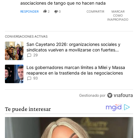
asociaciones de tango que no hacen nada
RESPONDER
2
0
COMPARTIR
MARCAR
COMO
INAPROPIADO
CONVERSACIONES ACTIVAS
Este listado muestra los artículos con más comentarios en los últim
Un artículo de tendencia con el título "San Cayetano 2026: organi
San Cayetano 2026: organizaciones sociales y
sindicatos vuelven a movilizarse con fuertes
reclamos al Gobierno
29
Un artículo de tendencia con el título "Los gobernadores marcan l
Los gobernadores marcan límites a Milei y Massa
reaparece en la trastienda de las negociaciones
93
Gestionado por