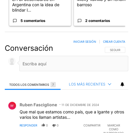
Argentina con la idea de
barroso
blindar l...
5 comentarios
2 comentarios
INICIAR SESIÓN
|
CREAR CUENTA
Conversación
SIGA ESTA CO
SEGUIR
LOS MÁS RECIENTES
TODOS LOS COMENTARIOS
7
Todos los comentarios
Comentario de Ruben Fasciglione.
Ruben Fasciglione
11 DE DICIEMBRE DE 2024
RF
Que mal que estamos como país, que a lgante y otros
varios los llaman artistas...
RESPONDER
0
0
COMPARTIR
MARCAR
COMO