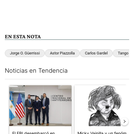
EN ESTA NOTA
Jorge O. Güerrissi
Astor Piazzolla
Carlos Gardel
Tango
Noticias en Tendencia
Este listado muestra los artículos con más comentarios en los últim
Un artículo de tendencia con el título "El FBI desembarcó en Arge
Un artículo de tendencia con e
El FBI desembarcó en
Micky Vainilla y un fenómeno