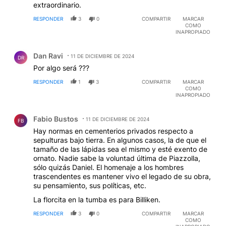
extraordinario.
RESPONDER
3
0
COMPARTIR
MARCAR
COMO
INAPROPIADO
Comentario de Dan Ravi.
Dan Ravi
11 DE DICIEMBRE DE 2024
DR
Por algo será ???
RESPONDER
1
3
COMPARTIR
MARCAR
COMO
INAPROPIADO
Comentario de Fabio Bustos.
Fabio Bustos
11 DE DICIEMBRE DE 2024
FB
Hay normas en cementerios privados respecto a
sepulturas bajo tierra. En algunos casos, la de que el
tamaño de las lápidas sea el mismo y esté exento de
ornato. Nadie sabe la voluntad última de Piazzolla,
sólo quizás Daniel. El homenaje a los hombres
trascendentes es mantener vivo el legado de su obra,
su pensamiento, sus políticas, etc.
La florcita en la tumba es para Billiken.
RESPONDER
3
0
COMPARTIR
MARCAR
COMO