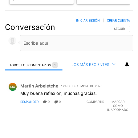
INICIAR SESIÓN
|
CREAR CUENTA
Conversación
SIGA ESTA CO
SEGUIR
LOS MÁS RECIENTES
TODOS LOS COMENTARIOS
1
Todos los comentarios
Comentario de Martin Arbeletche.
Martin Arbeletche
24 DE DICIEMBRE DE 2025
MA
Muy buena reflexión, muchas gracias.
RESPONDER
0
0
COMPARTIR
MARCAR
COMO
INAPROPIADO