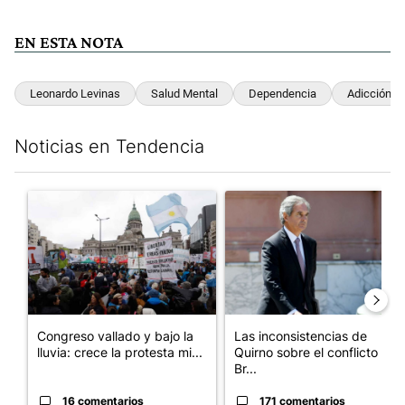
EN ESTA NOTA
Leonardo Levinas
Salud Mental
Dependencia
Adicción Al
Noticias en Tendencia
Este listado muestra los artículos con más comentarios en los últim
Un artículo de tendencia con el título "Congreso vallado y bajo
Un artículo de tendencia con e
Congreso vallado y bajo la
Las inconsistencias de
lluvia: crece la protesta mi...
Quirno sobre el conflicto con
Br...
16 comentarios
171 comentarios