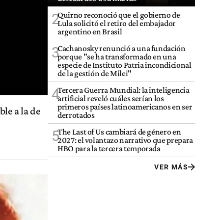
Quirno reconoció que el gobierno de
2
Lula solicitó el retiro del embajador
argentino en Brasil
Cachanosky renunció a una fundación
3
porque "se ha transformado en una
especie de Instituto Patria incondicional
de la gestión de Milei"
Tercera Guerra Mundial: la inteligencia
4
artificial reveló cuáles serían los
primeros países latinoamericanos en ser
le a la de
derrotados
The Last of Us cambiará de género en
5
2027: el volantazo narrativo que prepara
HBO para la tercera temporada
VER MÁS