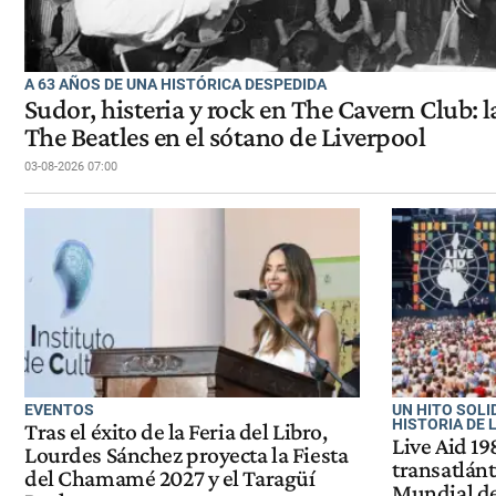
A 63 AÑOS DE UNA HISTÓRICA DESPEDIDA
Sudor, histeria y rock en The Cavern Club: 
The Beatles en el sótano de Liverpool
03-08-2026 07:00
EVENTOS
UN HITO SOL
HISTORIA DE 
Tras el éxito de la Feria del Libro,
Live Aid 198
Lourdes Sánchez proyecta la Fiesta
transatlánt
del Chamamé 2027 y el Taragüí
Mundial de