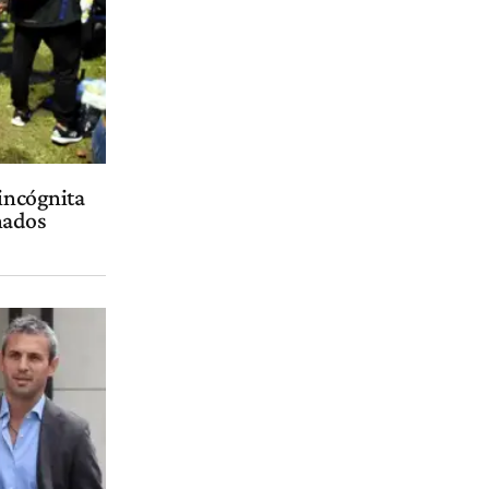
 incógnita
nados