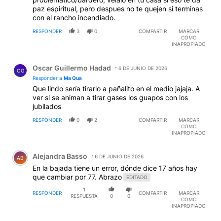
paz espiritual, pero despues no te quejen si terminas
con el rancho incendiado.
RESPONDER
3
0
COMPARTIR
MARCAR
COMO
INAPROPIADO
Respuesta de Oscar Guillermo Hadad.
Oscar Guillermo Hadad
6 DE JUNIO DE 2026
OG
Responder a
Ma Qua
Que lindo sería tirarlo a pañalito en el medio jajaja. A
ver si se animan a tirar gases los guapos con los
jubilados
RESPONDER
0
2
COMPARTIR
MARCAR
COMO
INAPROPIADO
Comentario de Alejandra Basso.
Alejandra Basso
6 DE JUNIO DE 2026
AB
En la bajada tiene un error, dónde dice 17 años hay
que cambiar por 77. Abrazo
EDITADO
1
RESPONDER
COMPARTIR
MARCAR
RESPUESTA
0
0
COMO
INAPROPIADO