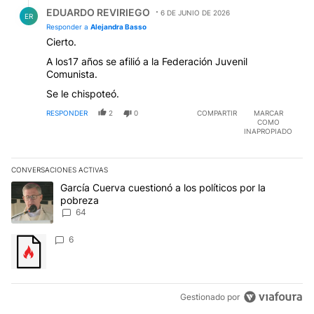
Respuesta de EDUARDO REVIRIEGO.
EDUARDO REVIRIEGO
6 DE JUNIO DE 2026
ER
Responder a
Alejandra Basso
Cierto.
A los17 años se afilió a la Federación Juvenil
Comunista.
Se le chispoteó.
RESPONDER
2
0
COMPARTIR
MARCAR
COMO
INAPROPIADO
CONVERSACIONES ACTIVAS
Este listado muestra los artículos con más comentarios en los últim
Un artículo de tendencia con el título "García Cuerva cuestionó a 
García Cuerva cuestionó a los políticos por la
pobreza
64
Un artículo de tendencia con el título "" con 6 comentarios.
6
Gestionado por