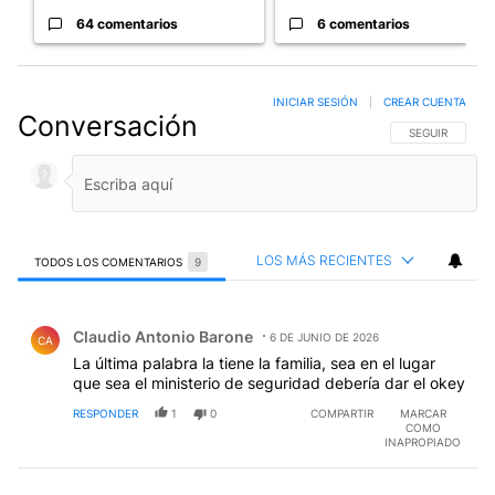
64 comentarios
6 comentarios
INICIAR SESIÓN
|
CREAR CUENTA
Conversación
SIGA ESTA CO
SEGUIR
LOS MÁS RECIENTES
TODOS LOS COMENTARIOS
9
Todos los comentarios
Comentario de Claudio Antonio Barone.
Claudio Antonio Barone
6 DE JUNIO DE 2026
CA
La última palabra la tiene la familia, sea en el lugar
que sea el ministerio de seguridad debería dar el okey
RESPONDER
1
0
COMPARTIR
MARCAR
COMO
INAPROPIADO