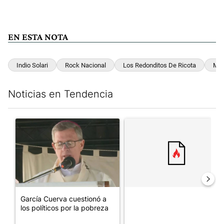
EN ESTA NOTA
Indio Solari
Rock Nacional
Los Redonditos De Ricota
Mús
Noticias en Tendencia
Este listado muestra los artículos con más comentarios en los últim
Un artículo de tendencia con el título "García Cuerva cuestionó 
Un artículo de tendencia con el
García Cuerva cuestionó a
los políticos por la pobreza