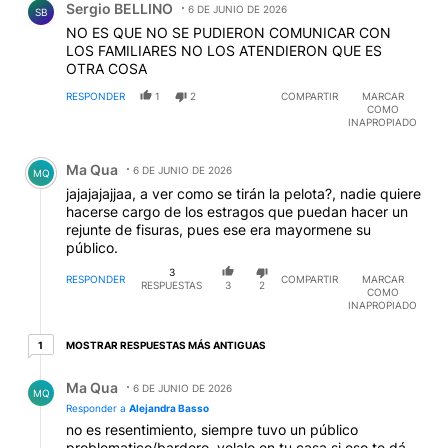
Sergio BELLINO
6 DE JUNIO DE 2026
SB
NO ES QUE NO SE PUDIERON COMUNICAR CON
LOS FAMILIARES NO LOS ATENDIERON QUE ES
OTRA COSA
RESPONDER
1
2
COMPARTIR
MARCAR
COMO
INAPROPIADO
Comentario de Ma Qua.
Ma Qua
6 DE JUNIO DE 2026
MQ
jajajajajjaa, a ver como se tirán la pelota?, nadie quiere
hacerse cargo de los estragos que puedan hacer un
rejunte de fisuras, pues ese era mayormene su
público.
3
RESPONDER
COMPARTIR
MARCAR
RESPUESTAS
3
2
COMO
INAPROPIADO
1 respuesta más antiguas
MOSTRAR RESPUESTAS MÁS ANTIGUAS
1
Respuesta de Ma Qua.
Ma Qua
6 DE JUNIO DE 2026
MQ
Responder a
Alejandra Basso
no es resentimiento, siempre tuvo un público
problematico/bardero, velalo en tu casa si eso te dá