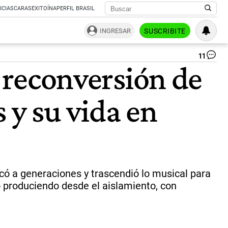
ICIAS
CARAS
EXITOÍNA
PERFIL BRASIL
INGRESAR
SUSCRIBITE
11
Ind
a reconversión de
Sol
|
NA
s y su vida en
rcó a generaciones y trascendió lo musical para
ió produciendo desde el aislamiento, con