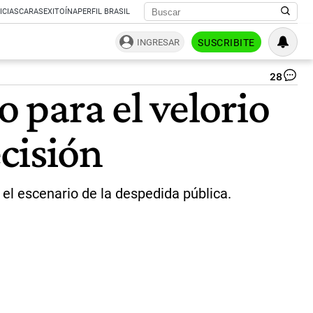
ICIAS
CARAS
EXITOÍNA
PERFIL BRASIL
INGRESAR
SUSCRIBITE
28
No
para el velorio
ha
vel
en
ecisión
el
Co
pa
el
Ind
el escenario de la despedida pública.
Sol
po
mo
de
se
|
Co