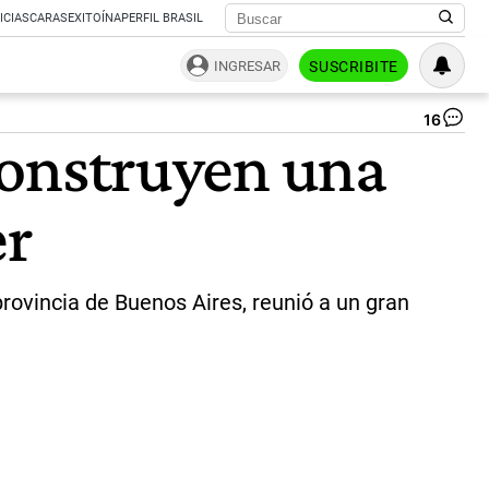
ICIAS
CARAS
EXITOÍNA
PERFIL BRASIL
INGRESAR
SUSCRIBITE
16
Ax
 construyen una
Kic
co
el
er
si
no
K
|
Si
rovincia de Buenos Aires, reunió a un gran
de
Pa