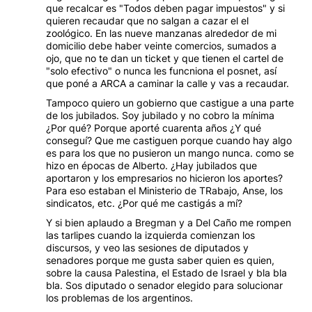
que recalcar es "Todos deben pagar impuestos" y si
quieren recaudar que no salgan a cazar el el
zoológico. En las nueve manzanas alrededor de mi
domicilio debe haber veinte comercios, sumados a
ojo, que no te dan un ticket y que tienen el cartel de
"solo efectivo" o nunca les funcniona el posnet, así
que poné a ARCA a caminar la calle y vas a recaudar.
Tampoco quiero un gobierno que castigue a una parte
de los jubilados. Soy jubilado y no cobro la mínima
¿Por qué? Porque aporté cuarenta años ¿Y qué
conseguí? Que me castiguen porque cuando hay algo
es para los que no pusieron un mango nunca. como se
hizo en épocas de Alberto. ¿Hay jubilados que
aportaron y los empresarios no hicieron los aportes?
Para eso estaban el Ministerio de TRabajo, Anse, los
sindicatos, etc. ¿Por qué me castigás a mí?
Y si bien aplaudo a Bregman y a Del Caño me rompen
las tarlipes cuando la izquierda comienzan los
discursos, y veo las sesiones de diputados y
senadores porque me gusta saber quien es quien,
sobre la causa Palestina, el Estado de Israel y bla bla
bla. Sos diputado o senador elegido para solucionar
los problemas de los argentinos.