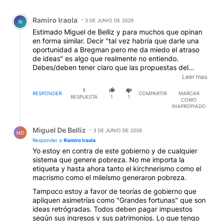
Comentario de Ramiro Iraola.
Ramiro Iraola
3 DE JUNIO DE 2026
RI
Estimado Miguel de Belliz y para muchos que opinan
en forma similar. Decir "tal vez habría que darle una
oportunidad a Bregman pero me da miedo el atraso
de ideas" es algo que realmente no entiendo.
Debes/deben tener claro que las propuestas del
Frente de izquierda van en contra del capitalismo.
Leer mas
Como inicio, que los fondos para jubilados,
1
discapacidad, salarios, etc, salgan de impuestos a las
RESPONDER
COMPARTIR
MARCAR
RESPUESTA
1
1
COMO
grandes riquezas. (No es mi intención debatir aquí,
INAPROPIADO
sólo expongo la realidad) Entonces si NO estás en
contra de este sistema y esta casta que explota,
Respuesta de Miguel De Belliz.
margina, y usa la corrupción como forma de vida,
Miguel De Belliz
3 DE JUNIO DE 2026
MD
para qué le darías una oportunidad? Esto me recuerda
Responder a
Ramiro Iraola
a todos los que se ponen la camiseta del Che y
Yo estoy en contra de este gobierno y de cualquier
cantan Imagine de John Lennon, pero al momento de
sistema que genere pobreza. No me importa la
votar votan más capitalismo, en cualquier versión. De
etiqueta y hasta ahora tanto el kirchnerismo como el
paso, hace mucho que ya no tiene "rostro humano", si
macrismo como el mileísmo generaron pobreza.
alguna vez lo tuvo.
Tampoco estoy a favor de teorías de gobierno que
apliquen asimetrías como "Grandes fortunas" que son
ideas retrógradas. Todos deben pagar impuestos
según sus ingresos y sus patrimonios. Lo que tengo