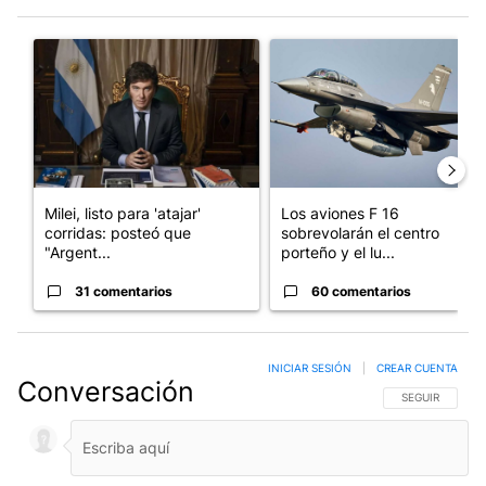
Este listado muestra los artículos con más comentarios en los últim
Un artículo de tendencia con el título "Milei, listo para 'atajar
Un artículo de tendencia con e
Milei, listo para 'atajar'
Los aviones F 16
corridas: posteó que
sobrevolarán el centro
"Argent...
porteño y el lu...
31 comentarios
60 comentarios
INICIAR SESIÓN
|
CREAR CUENTA
Conversación
SIGA ESTA CO
SEGUIR