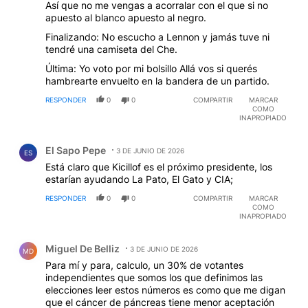
Así que no me vengas a acorralar con el que si no
apuesto al blanco apuesto al negro.
Finalizando: No escucho a Lennon y jamás tuve ni
tendré una camiseta del Che.
Última: Yo voto por mi bolsillo Allá vos si querés
hambrearte envuelto en la bandera de un partido.
RESPONDER
0
0
COMPARTIR
MARCAR
COMO
INAPROPIADO
Comentario de El Sapo Pepe.
El Sapo Pepe
3 DE JUNIO DE 2026
ES
Está claro que Kicillof es el próximo presidente, los
estarían ayudando La Pato, El Gato y CIA;
RESPONDER
0
0
COMPARTIR
MARCAR
COMO
INAPROPIADO
Comentario de Miguel De Belliz.
Miguel De Belliz
3 DE JUNIO DE 2026
MD
Para mí y para, calculo, un 30% de votantes
independientes que somos los que definimos las
elecciones leer estos números es como que me digan
que el cáncer de páncreas tiene menor aceptación