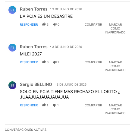
Comentario de Ruben Torres.
Ruben Torres
3 DE JUNIO DE 2026
RT
LA PCIA ES UN DESASTRE
RESPONDER
3
0
COMPARTIR
MARCAR
COMO
INAPROPIADO
Comentario de Ruben Torres.
Ruben Torres
3 DE JUNIO DE 2026
RT
MILEI 2027
RESPONDER
3
1
COMPARTIR
MARCAR
COMO
INAPROPIADO
Comentario de Sergio BELLINO.
Sergio BELLINO
3 DE JUNIO DE 2026
SB
SOLO EN PCIA TIENE MAS RECHAZO EL LOKITO ¿
JUAAJUAJAUAJAUAJUA
RESPONDER
1
1
COMPARTIR
MARCAR
COMO
INAPROPIADO
CONVERSACIONES ACTIVAS
Este listado muestra los artículos con más comentarios en los últim