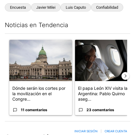
Encuesta
Javier Milei
Luis Caputo
Confiabilidad
Noticias en Tendencia
Este listado muestra los artículos con más comentarios en los últim
Un artículo de tendencia con el título "Dónde serán los cortes p
Un artículo de tendencia con el
Dónde serán los cortes por
El papa León XIV visita la
la movilización en el
Argentina: Pablo Quirno
Congre...
aseg...
11 comentarios
23 comentarios
INICIAR SESIÓN
|
CREAR CUENTA