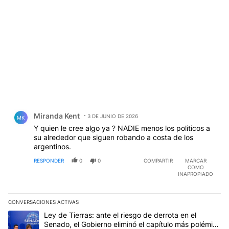
Comentario de Miranda Kent.
Miranda Kent
3 DE JUNIO DE 2026
MK
Y quien le cree algo ya ? NADIE menos los politicos a
su alrededor que siguen robando a costa de los
argentinos.
RESPONDER
0
0
COMPARTIR
MARCAR
COMO
INAPROPIADO
CONVERSACIONES ACTIVAS
Este listado muestra los artículos con más comentarios en los últim
Un artículo de tendencia con el título "Ley de Tierras: ante el ri
Ley de Tierras: ante el riesgo de derrota en el
Senado, el Gobierno eliminó el capítulo más polémico