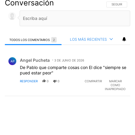
Conversación
SIGA ESTA CO
SEGUIR
LOS MÁS RECIENTES
TODOS LOS COMENTARIOS
2
Todos los comentarios
Comentario de Angel Pucheta.
Angel Pucheta
3 DE JUNIO DE 2026
AP
De Pablo que comparte cosas con El dice "siempre se
pued estar peor"
RESPONDER
0
0
COMPARTIR
MARCAR
COMO
INAPROPIADO