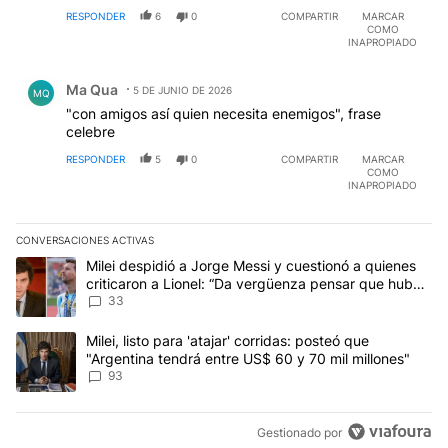
RESPONDER
6
0
COMPARTIR
MARCAR
COMO
INAPROPIADO
Comentario de Ma Qua.
Ma Qua
5 DE JUNIO DE 2026
MQ
"con amigos así quien necesita enemigos", frase
celebre
RESPONDER
5
0
COMPARTIR
MARCAR
COMO
INAPROPIADO
CONVERSACIONES ACTIVAS
Este listado muestra los artículos con más comentarios en los últim
Un artículo de tendencia con el título "Milei despidió a Jorge Mes
Milei despidió a Jorge Messi y cuestionó a quienes
criticaron a Lionel: “Da vergüenza pensar que hubo
anti-Messi”
33
Un artículo de tendencia con el título "Milei, listo para 'atajar' 
Milei, listo para 'atajar' corridas: posteó que
"Argentina tendrá entre US$ 60 y 70 mil millones"
93
Gestionado por