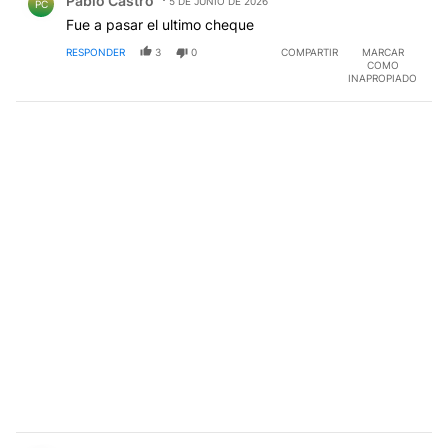
Pablo Castro
5 DE JUNIO DE 2026
PC
Fue a pasar el ultimo cheque
RESPONDER
3
0
COMPARTIR
MARCAR
COMO
INAPROPIADO
Comentario de alejandro castro.