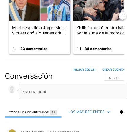
Milei despidió a Jorge Messi
Kicillof apuntó contra Milei
y cuestionó a quienes crit...
por la suba de la morosida...
33 comentarios
88 comentarios
INICIAR SESIÓN
|
CREAR CUENTA
Conversación
SIGA ESTA CO
SEGUIR
LOS MÁS RECIENTES
TODOS LOS COMENTARIOS
12
Todos los comentarios
Comentario de Pablo Castro.