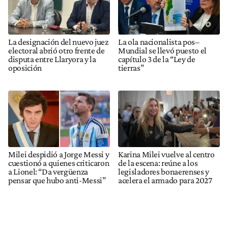
La designación del nuevo juez
La ola nacionalista pos–
electoral abrió otro frente de
Mundial se llevó puesto el
disputa entre Llaryora y la
capítulo 3 de la “Ley de
oposición
tierras”
Milei despidió a Jorge Messi y
Karina Milei vuelve al centro
cuestionó a quienes criticaron
de la escena: reúne a los
a Lionel: “Da vergüenza
legisladores bonaerenses y
pensar que hubo anti-Messi”
acelera el armado para 2027