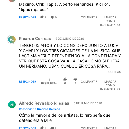
Maximo, Chiki Tapia, Alberto Fernández, Kicillof ...
"tipos rapaces"
RESPONDER
7
0
COMPARTIR
MARCAR
COMO
INAPROPIADO
Comentario de Ricardo Correas.
Ricardo Correas
5 DE JUNIO DE 2026
RC
TENGO 65 AÑOS Y LO CONSIDERO JUNTO A LUCA
Y CHARLY LOS TRES GIGANTES DE LA MUSICA. QUE
LASTIMA VERLO DEFENDIENDO A LA CONDENADA Y
VER QUE ESTA COSA VA A LA CASA COMO SI FUERA
UN HERMANO. USAN CUALQUIER COSA PARA
SEGUIR EN LA CALESITA DEL PODER. EN CUANTO A
Leer mas
VOS INDIO, QUE DISFRUTES LO QUE VENGA
1
PORQUE TE LO MERECES,MUCHOS RICOTEROS TE
RESPONDER
COMPARTIR
MARCAR
RESPUESTA
6
2
COMO
ESTAN ESPERANDO, ESOS RICOTEROS QUE TE
INAPROPIADO
IBAMOS A VER A CEMENTO, A AIRPORT Y A TANTOS
LUGARES
Respuesta de Alfredo Reynaldo Iglesias.
Alfredo Reynaldo Iglesias
5 DE JUNIO DE 2026
AR
Responder a
Ricardo Correas
Cómo la mayoría de los artistas, lo raro sería que
defendiera a Milei.
RESPONDER
1
2
COMPARTIR
MARCAR