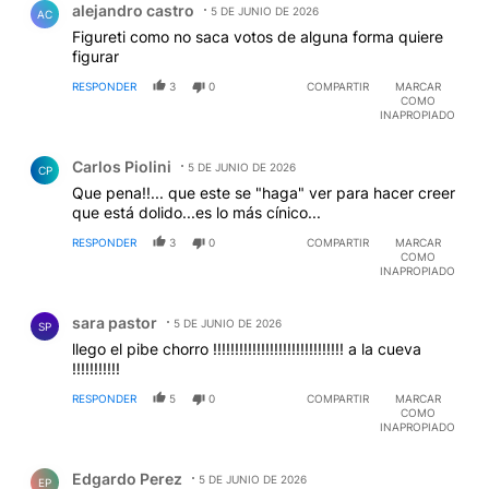
alejandro castro
5 DE JUNIO DE 2026
AC
Figureti como no saca votos de alguna forma quiere
figurar
RESPONDER
3
0
COMPARTIR
MARCAR
COMO
INAPROPIADO
Comentario de Carlos Piolini.
Carlos Piolini
5 DE JUNIO DE 2026
CP
Que pena!!... que este se "haga" ver para hacer creer
que está dolido...es lo más cínico...
RESPONDER
3
0
COMPARTIR
MARCAR
COMO
INAPROPIADO
Comentario de sara pastor.
sara pastor
5 DE JUNIO DE 2026
SP
llego el pibe chorro !!!!!!!!!!!!!!!!!!!!!!!!!!!!!! a la cueva
!!!!!!!!!!!
RESPONDER
5
0
COMPARTIR
MARCAR
COMO
INAPROPIADO
Comentario de Edgardo Perez.
Edgardo Perez
5 DE JUNIO DE 2026
EP