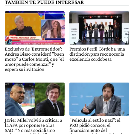
TAMBIÉN TE PUEDE INTERESAR
Exclusivo de 'Entrometidos':
Premios Perfil Córdoba: una
Andrea Bisso consideró "buen
distinción para reconocer la
mozo" a Carlos Monti, que "el
excelencia cordobesa
amor puede comenzar" y
espera su invitación
Javier Milei volvió a criticar a
"Película al estilo nazi": el
la AFA por oponerse a las
PRO pidió conocer el
SAD: “No más socialismo
financiamiento del