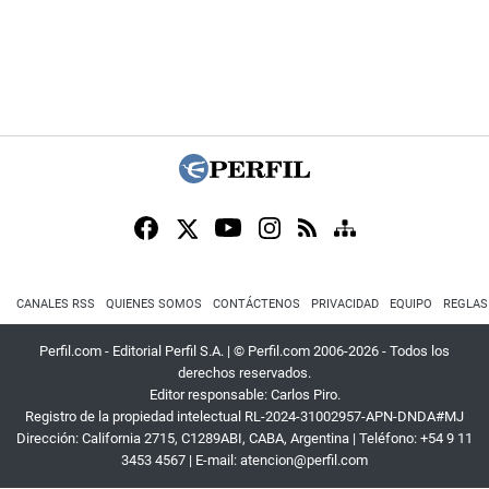
CANALES RSS
QUIENES SOMOS
CONTÁCTENOS
PRIVACIDAD
EQUIPO
REGLAS
Perfil.com - Editorial Perfil S.A.
| © Perfil.com 2006-2026 - Todos los
derechos reservados.
Editor responsable: Carlos Piro.
Registro de la propiedad intelectual RL-2024-31002957-APN-DNDA#MJ
Dirección:
California 2715
,
C1289ABI
,
CABA, Argentina
| Teléfono:
+54 9 11
3453 4567
| E-mail:
atencion@perfil.com