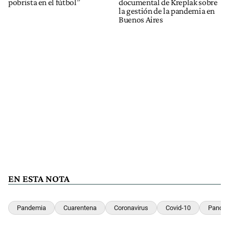
pobrista en el fútbol”
documental de Kreplak sobre
la gestión de la pandemia en
Buenos Aires
EN ESTA NOTA
Pandemia
Cuarentena
Coronavirus
Covid-10
Pandem