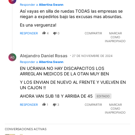
Responder a
Albertina Swann
Así vayas en silla de ruedas TODAS las empresas se
niegan a expedirlos bajo las excusas mas absurdas.
Es una verguenza!
RESPONDER
4
0
COMPARTIR
MARCAR
COMO
INAPROPIADO
Respuesta de Alejandro Daniel Rosas.
Alejandro Daniel Rosas
27 DE NOVIEMBRE DE 2024
AD
Responder a
Albertina Swann
EN UCRANIA NO HAY DISCAPACITOS LOS
ARREGLAN MEDICOS DE LA OTAN MUY BEN
Y LOS ENVIAN DE NUEVO AL FRENTE Y VUELVEN EN
UN CAJON !!
AHORA VAN SUB 18 Y ARRIBA DE 45
EDITADO
RESPONDER
1
3
COMPARTIR
MARCAR
COMO
INAPROPIADO
CONVERSACIONES ACTIVAS
Este listado muestra los artículos con más comentarios en los últim