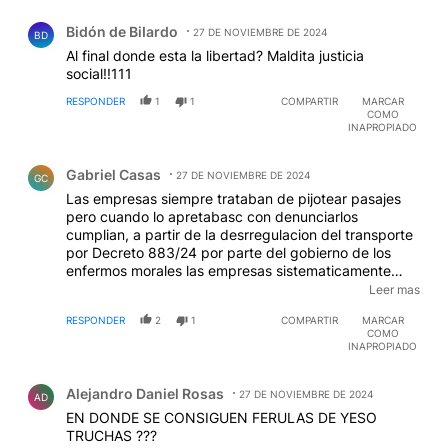
Comentario de Bidón de BiIardo.
Bidón de BiIardo
27 DE NOVIEMBRE DE 2024
BD
Al final donde esta la libertad? Maldita justicia
social!!111
RESPONDER
1
1
COMPARTIR
MARCAR
COMO
INAPROPIADO
Comentario de Gabriel Casas.
Gabriel Casas
27 DE NOVIEMBRE DE 2024
GC
Las empresas siempre trataban de pijotear pasajes
pero cuando lo apretabasc con denunciarlos
cumplian, a partir de la desrregulacion del transporte
por Decreto 883/24 por parte del gobierno de los
enfermos morales las empresas sistematicamente
pasaron a negarse a entregar los pasajes a las
Leer mas
personas con discapacidad. Este amparo del
RESPONDER
2
1
COMPARTIR
MARCAR
desgobierno es pour la gallerie, a ellos no les importan
COMO
los derechos de las personas en general, menos de
INAPROPIADO
las personas con discapacidad. Si no pagas no viajas,
Comentario de Alejandro Daniel Rosas.
jorobate por pobre.
EDITADO
Alejandro Daniel Rosas
27 DE NOVIEMBRE DE 2024
AD
EN DONDE SE CONSIGUEN FERULAS DE YESO
TRUCHAS ???