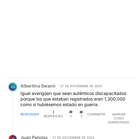
Comentario de Albertina Swann.
Albertina Swann
27 DE NOVIEMBRE DE 2024
AS
Igual averigûen que sean autènticos discapacitados
porque los que estaban registrados eran 1,300,000
como si hubièsemos estado en guerra.
2
RESPONDER
COMPARTIR
MARCAR
RESPUESTAS
3
2
COMO
INAPROPIADO
Respuesta de Juan Pelotas.
Juan Pelotas
27 DE NOVIEMBRE DE 2024
JP