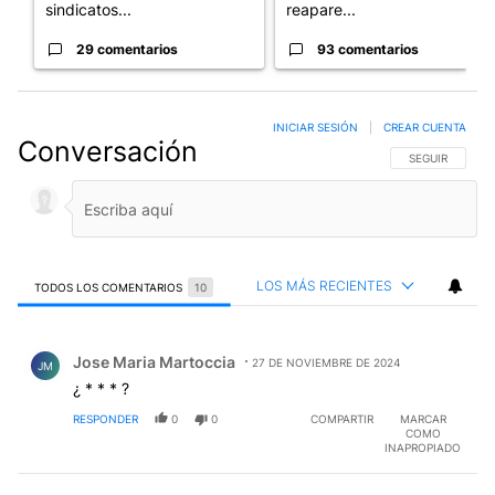
sindicatos...
reapare...
29 comentarios
93 comentarios
INICIAR SESIÓN
|
CREAR CUENTA
Conversación
SIGA ESTA CO
SEGUIR
LOS MÁS RECIENTES
TODOS LOS COMENTARIOS
10
Todos los comentarios
Comentario de Jose Maria Martoccia.
Jose Maria Martoccia
27 DE NOVIEMBRE DE 2024
JM
¿ * * * ?
RESPONDER
0
0
COMPARTIR
MARCAR
COMO
INAPROPIADO