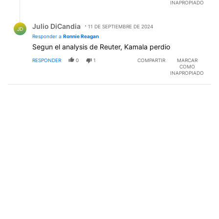
INAPROPIADO
gran fraude llamado Kamala Harris.
Respuesta de Julio DiCandia.
Julio DiCandia
11 DE SEPTIEMBRE DE 2024
JD
Responder a
Ronnie Reagan
Segun el analysis de Reuter, Kamala perdio
RESPONDER
0
1
COMPARTIR
MARCAR
COMO
INAPROPIADO