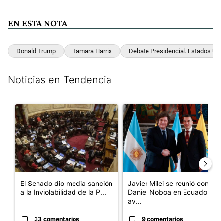
EN ESTA NOTA
Donald Trump
Tamara Harris
Debate Presidencial. Estados Un
Noticias en Tendencia
Este listado muestra los artículos con más comentarios en los últim
Un artículo de tendencia con el título "El Senado dio media san
Un artículo de tendencia con e
El Senado dio media sanción
Javier Milei se reunió con
a la Inviolabilidad de la P...
Daniel Noboa en Ecuador y
av...
33 comentarios
9 comentarios