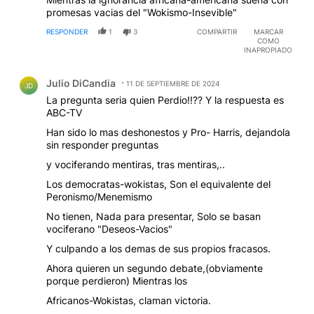
promesas vacias del "Wokismo-Insevible"
RESPONDER
1
3
COMPARTIR
MARCAR
COMO
INAPROPIADO
Comentario de Julio DiCandia.
Julio DiCandia
11 DE SEPTIEMBRE DE 2024
JD
La pregunta seria quien Perdio!!?? Y la respuesta es
ABC-TV
Han sido lo mas deshonestos y Pro- Harris, dejandola
sin responder preguntas
y vociferando mentiras, tras mentiras,..
Los democratas-wokistas, Son el equivalente del
Peronismo/Menemismo
No tienen, Nada para presentar, Solo se basan
vociferano "Deseos-Vacios"
Y culpando a los demas de sus propios fracasos.
Ahora quieren un segundo debate,(obviamente
porque perdieron) Mientras los
Africanos-Wokistas, claman victoria.