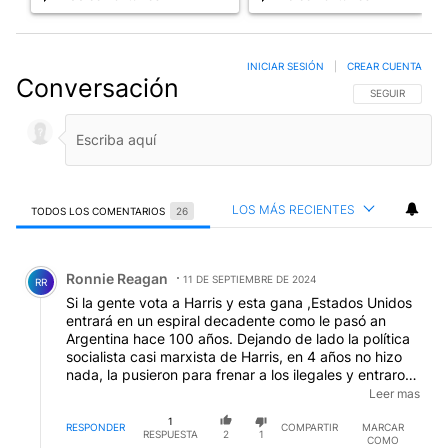
INICIAR SESIÓN
|
CREAR CUENTA
Conversación
SIGA ESTA CO
SEGUIR
LOS MÁS RECIENTES
TODOS LOS COMENTARIOS
26
Todos los comentarios
Comentario de Ronnie Reagan.
Ronnie Reagan
11 DE SEPTIEMBRE DE 2024
RR
Si la gente vota a Harris y esta gana ,Estados Unidos
entrará en un espiral decadente como le pasó an
Argentina hace 100 años. Dejando de lado la política
socialista casi marxista de Harris, en 4 años no hizo
nada, la pusieron para frenar a los ilegales y entraron
casi 6 millones, pero el gran cuestionamiento es
Leer mas
porque no se investigó a fondo el intento de
1
asesinato, así como ABC es complaciente con los
RESPONDER
COMPARTIR
MARCAR
RESPUESTA
2
1
COMO
demócratas ,los medios son todos cómplices de este