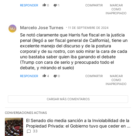
RESPONDER
0
1
COMPARTIR
MARCAR
COMO
INAPROPIADO
Comentario de Marcelo Jose Turnes.
Marcelo Jose Turnes
11 DE SEPTIEMBRE DE 2024
MJ
Se notó claramente que Harris fue fiscal en la justicia
penal (llegó a ser fiscal general de California), tiene un
excelente manejo del discurso y de la postura
corporal y de su rostro, con solo mirar la cara de cada
uno bastaba saber quien iba ganando el debate
(Trump con cara de serio y preocupado todo el
debate, y mirando el suelo)
RESPONDER
4
0
COMPARTIR
MARCAR
COMO
INAPROPIADO
CARGAR MÁS COMENTARIOS
CONVERSACIONES ACTIVAS
Este listado muestra los artículos con más comentarios en los últim
Un artículo de tendencia con el título "El Senado dio media sanci
El Senado dio media sanción a la Inviolabilidad de la
Propiedad Privada: el Gobierno tuvo que ceder en la
Ley del Manejo del Fuego
33