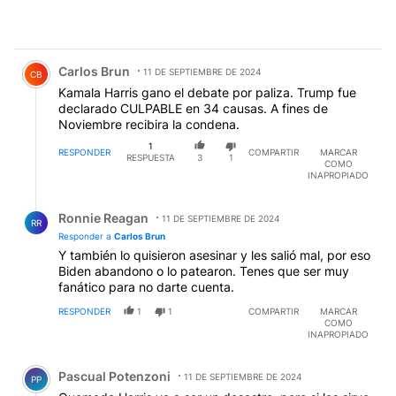
Comentario de Carlos Brun.
Carlos Brun
11 DE SEPTIEMBRE DE 2024
CB
Kamala Harris gano el debate por paliza. Trump fue
declarado CULPABLE en 34 causas. A fines de
Noviembre recibira la condena.
1
RESPONDER
COMPARTIR
MARCAR
RESPUESTA
3
1
COMO
INAPROPIADO
Respuesta de Ronnie Reagan.
Ronnie Reagan
11 DE SEPTIEMBRE DE 2024
RR
Responder a
Carlos Brun
Y también lo quisieron asesinar y les salió mal, por eso
Biden abandono o lo patearon. Tenes que ser muy
fanático para no darte cuenta.
RESPONDER
1
1
COMPARTIR
MARCAR
COMO
INAPROPIADO
Comentario de Pascual Potenzoni.
Pascual Potenzoni
11 DE SEPTIEMBRE DE 2024
PP