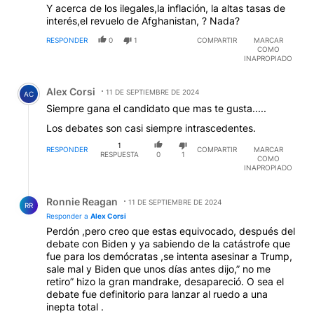
Y acerca de los ilegales,la inflación, la altas tasas de
interés,el revuelo de Afghanistan, ? Nada?
RESPONDER
0
1
COMPARTIR
MARCAR
COMO
INAPROPIADO
Comentario de Alex Corsi.
Alex Corsi
11 DE SEPTIEMBRE DE 2024
AC
Siempre gana el candidato que mas te gusta.....
Los debates son casi siempre intrascedentes.
1
RESPONDER
COMPARTIR
MARCAR
RESPUESTA
0
1
COMO
INAPROPIADO
Respuesta de Ronnie Reagan.
Ronnie Reagan
11 DE SEPTIEMBRE DE 2024
RR
Responder a
Alex Corsi
Perdón ,pero creo que estas equivocado, después del
debate con Biden y ya sabiendo de la catástrofe que
fue para los demócratas ,se intenta asesinar a Trump,
sale mal y Biden que unos días antes dijo,” no me
retiro” hizo la gran mandrake, desapareció. O sea el
debate fue definitorio para lanzar al ruedo a una
inepta total .