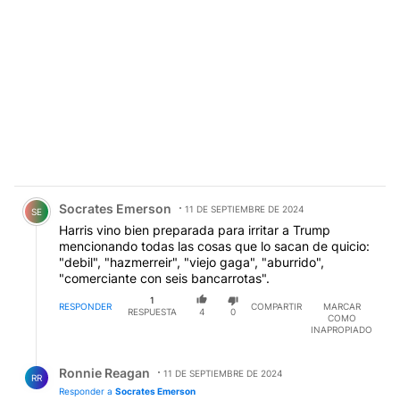
Comentario de Socrates Emerson.
Socrates Emerson
11 DE SEPTIEMBRE DE 2024
SE
Harris vino bien preparada para irritar a Trump
mencionando todas las cosas que lo sacan de quicio:
"debil", "hazmerreir", "viejo gaga", "aburrido",
"comerciante con seis bancarrotas".
1
RESPONDER
COMPARTIR
MARCAR
RESPUESTA
4
0
COMO
INAPROPIADO
Respuesta de Ronnie Reagan.
Ronnie Reagan
11 DE SEPTIEMBRE DE 2024
RR
Responder a
Socrates Emerson