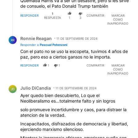
Quemada Harris va a ser un desastre, pero si les sirve
de consuelo, el Pato Donald Trump también
1
RESPONDER
COMPARTIR
MARCAR
RESPUESTA
1
3
COMO
INAPROPIADO
Respuesta de Ronnie Reagan.
Ronnie Reagan
11 DE SEPTIEMBRE DE 2024
RR
Responder a
Pascual Potenzoni
Con el pato no se uso la escopeta, tuvimos 4 años de
paz, pero eso a ciertos gansos no le importa.
RESPONDER
1
1
COMPARTIR
MARCAR
COMO
INAPROPIADO
Comentario de Julio DiCandia.
Julio DiCandia
11 DE SEPTIEMBRE DE 2024
JD
Ayer quedo bien descubierto, Lo que el
Neoliberalismo es...totalmente falto y sin logros
solo promueve incertidumbre y caos, para distraer la
atencion de la verdad.
Incapacitados, disfrazados de democracia y libertad,
ejerciendo marxismo silencioso.
Mientras la ignorancia africana-americana sueña con