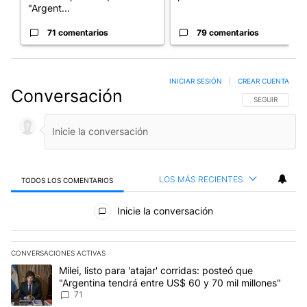
"Argent...
71 comentarios
79 comentarios
INICIAR SESIÓN
|
CREAR CUENTA
Conversación
SIGA ESTA CO
SEGUIR
LOS MÁS RECIENTES
TODOS LOS COMENTARIOS
Todos los comentarios
Inicie la conversación
CONVERSACIONES ACTIVAS
Este listado muestra los artículos con más comentarios en los últim
Un artículo de tendencia con el título "Milei, listo para 'atajar' c
Milei, listo para 'atajar' corridas: posteó que
"Argentina tendrá entre US$ 60 y 70 mil millones"
71