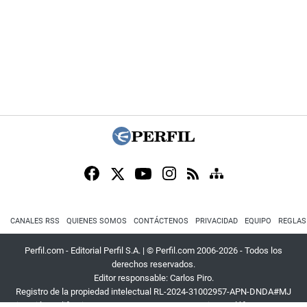
CANALES RSS
QUIENES SOMOS
CONTÁCTENOS
PRIVACIDAD
EQUIPO
REGLAS
Perfil.com - Editorial Perfil S.A.
| © Perfil.com 2006-2026 - Todos los
derechos reservados.
Editor responsable: Carlos Piro.
Registro de la propiedad intelectual RL-2024-31002957-APN-DNDA#MJ
Dirección:
California 2715
,
C1289ABI
,
CABA, Argentina
| Teléfono:
+54 9 11