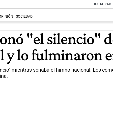
BUSINESS
NOT
OPINIÓN
SOCIEDAD
ionó "el silencio" 
 y lo fulminaron e
silencio" mientras sonaba el himno nacional. Los c
ina.