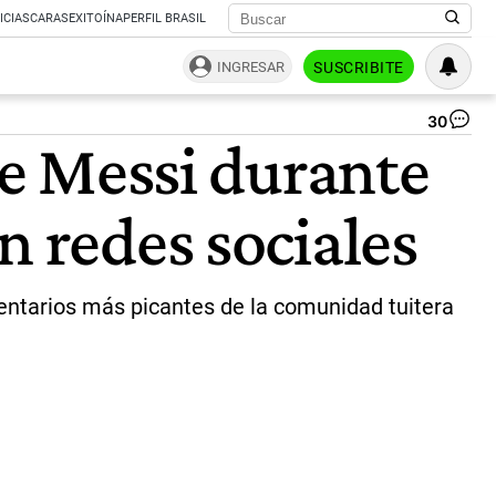
ICIAS
CARAS
EXITOÍNA
PERFIL BRASIL
INGRESAR
SUSCRIBITE
30
Lu
de Messi durante
D’E
co
Lio
n redes sociales
Me
|
Pa
Cua
@S
omentarios más picantes de la comunidad tuitera