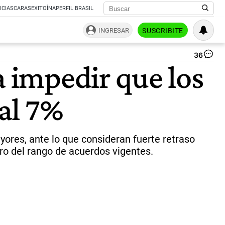
ICIAS
CARAS
EXITOÍNA
PERFIL BRASIL
INGRESAR
SUSCRIBITE
36
Se
a impedir que los
Ma
|
Ce
al 7%
yores, ante lo que consideran fuerte retraso
ro del rango de acuerdos vigentes.