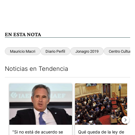
EN ESTA NOTA
Mauricio Macri
Diario Perfil
Jonagro 2019
Centro Cultural
Noticias en Tendencia
Este listado muestra los artículos con más comentarios en los últim
Un artículo de tendencia con el título ""Si no está de acuerdo se t
Un artículo de tendencia con e
"Si no está de acuerdo se
Qué queda de la ley de