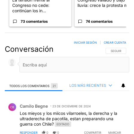
Congreso no cede:
lluvia: crece la protesta mi...
continúan los in...
73 comentarios
74 comentarios
INICIAR SESIÓN
|
CREAR CUENTA
Conversación
SIGA ESTA CO
SEGUIR
LOS MÁS RECIENTES
TODOS LOS COMENTARIOS
21
Todos los comentarios
Comentario de Camilo Begne.
Camilo Begne
23 DE DICIEMBRE DE 2024
CB
Los mieyos y los miicos vilarroeles, la derecha y la
ultraderecha de pacotila, estan preparando una
guerra con Chile?
EDITADO
RESPONDER
0
0
COMPARTIR
MARCAR