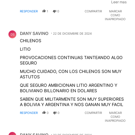
santos, sus hijos habian hecho el servicio militar en
Leer mas
1979 y 1980, y eran los proximos a ser convocados.
RESPONDER
1
0
COMPARTIR
MARCAR
Para estos guapos de ferreteria toda guerra es una
COMO
''gesta'' mientras que no vayan los suyos.
EDITADO
INAPROPIADO
Comentario de DANY SAVINO.
DANY SAVINO
22 DE DICIEMBRE DE 2024
DS
CHILENOS
LITIO
PROVOCACIONES CONTINUAS TANTEANDO ALGO
SEGURO
MUCHO CUIDADO, CON LOS CHILENOS SON MUY
ASTUTOS
QUE SEGURO AMBICIONAN LITIO ARGENTINO Y
BOLIVIANO BILLONARIO EN DOLARES
SABEN QUE MILITARMENTE SON MUY SUPERIORES
A BOLIVIA Y ARGENTINA Y NOS GANAN MUY FACIL
RESPONDER
0
0
COMPARTIR
MARCAR
COMO
INAPROPIADO
Comentario de DANY SAVINO.
DANY SAVINO
22 DE DICIEMBRE DE 2024