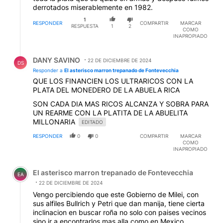
derrotados miserablemente en 1982.
1
RESPONDER
COMPARTIR
MARCAR
RESPUESTA
1
2
COMO
INAPROPIADO
Respuesta de DANY SAVINO.
DANY SAVINO
22 DE DICIEMBRE DE 2024
DS
Responder a
El asterisco marron trepanado de Fontevecchia
QUE LOS FINANCIEN LOS ULTRARICOS CON LA
PLATA DEL MONEDERO DE LA ABUELA RICA
SON CADA DIA MAS RICOS ALCANZA Y SOBRA PARA
UN REARME CON LA PLATITA DE LA ABUELITA
MILLONARIA
EDITADO
RESPONDER
0
0
COMPARTIR
MARCAR
COMO
INAPROPIADO
Comentario de El asterisco marron trepanado de Fontev
El asterisco marron trepanado de Fontevecchia
EA
22 DE DICIEMBRE DE 2024
Vengo percibiendo que este Gobierno de Milei, con
sus alfiles Bullrich y Petri que dan manija, tiene cierta
inclinacion en buscar roña no solo con paises vecinos
sino ir a encontrarlos mas alla como en Mexico,