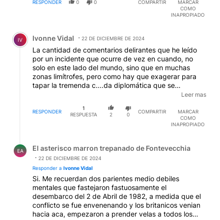
RESPONDER
0
0
COMPARTIR
MARCAR
COMO
INAPROPIADO
Comentario de Ivonne Vidal.
Ivonne Vidal
22 DE DICIEMBRE DE 2024
IV
La cantidad de comentarios delirantes que he leído
por un incidente que ocurre de vez en cuando, no
solo en este lado del mundo, sino que en muchas
zonas limítrofes, pero como hay que exagerar para
tapar la tremenda c....da diplomática que se
mandaron en estos días, mandan a su tropa en masa
Leer mas
a escribir estos posteos. Me gustaría que estos troll
1
tan belicistas fueran a algún frente de batalla en serio,
RESPONDER
COMPARTIR
MARCAR
RESPUESTA
2
0
COMO
no esos de juegos en la compu, no, habla de Ucrania,
INAPROPIADO
Líbano o Gaza, por nombrar algunos. Cuando vuelvan,
ahí hablamos.
Respuesta de El asterisco marron trepanado de Fontevec
El asterisco marron trepanado de Fontevecchia
EA
22 DE DICIEMBRE DE 2024
Responder a
Ivonne Vidal
Si. Me recuerdan dos parientes medio debiles
mentales que fastejaron fastuosamente el
desembarco del 2 de Abril de 1982, a medida que el
conflicto se fue envenenando y los britanicos venian
hacia aca, empezaron a prender velas a todos los