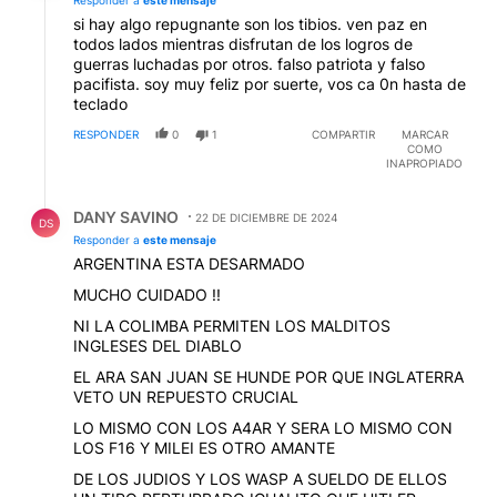
Responder a
este mensaje
si hay algo repugnante son los tibios. ven paz en
todos lados mientras disfrutan de los logros de
guerras luchadas por otros. falso patriota y falso
pacifista. soy muy feliz por suerte, vos ca 0n hasta de
teclado
RESPONDER
0
1
COMPARTIR
MARCAR
COMO
INAPROPIADO
Respuesta de DANY SAVINO.
DANY SAVINO
22 DE DICIEMBRE DE 2024
DS
Responder a
este mensaje
ARGENTINA ESTA DESARMADO
MUCHO CUIDADO !!
NI LA COLIMBA PERMITEN LOS MALDITOS
INGLESES DEL DIABLO
EL ARA SAN JUAN SE HUNDE POR QUE INGLATERRA
VETO UN REPUESTO CRUCIAL
LO MISMO CON LOS A4AR Y SERA LO MISMO CON
LOS F16 Y MILEI ES OTRO AMANTE
DE LOS JUDIOS Y LOS WASP A SUELDO DE ELLOS