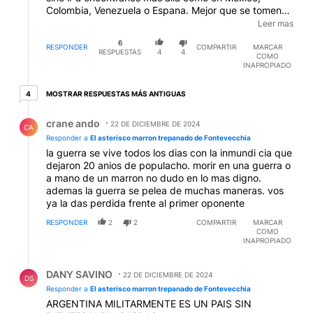
Colombia, Venezuela o Espana. Mejor que se tomen
un tecito de boldo y dejen de fastidiar, todas esas
Leer mas
pavadas de que somos las Tercera Roma del
6
Liberalismo, que el Hombre Gris nos gobierna, o que al
RESPONDER
COMPARTIR
MARCAR
RESPUESTAS
4
4
COMO
mogo le guste vertirse de camuflado y sacarse fotos
INAPROPIADO
en la torreta de un tanque es para el publico
desdentado de cabotaje que lo sigue.
4 respuestas más antiguas
MOSTRAR RESPUESTAS MÁS ANTIGUAS
4
Respuesta de crane ando.
crane ando
22 DE DICIEMBRE DE 2024
CA
Responder a
El asterisco marron trepanado de Fontevecchia
la guerra se vive todos los dias con la inmundi cia que
dejaron 20 anios de populacho. morir en una guerra o
a mano de un marron no dudo en lo mas digno.
ademas la guerra se pelea de muchas maneras. vos
ya la das perdida frente al primer oponente
RESPONDER
2
2
COMPARTIR
MARCAR
COMO
INAPROPIADO
Respuesta de DANY SAVINO.
DANY SAVINO
22 DE DICIEMBRE DE 2024
DS
Responder a
El asterisco marron trepanado de Fontevecchia
ARGENTINA MILITARMENTE ES UN PAIS SIN