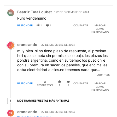
Comentario de Beatriz Ema Loubet.
Beatriz Ema Loubet
22 DE DICIEMBRE DE 2024
BE
Puro vendehumo
RESPONDER
1
1
COMPARTIR
MARCAR
COMO
INAPROPIADO
Comentario de crane ando.
crane ando
22 DE DICIEMBRE DE 2024
CA
muy bien. si no tiene plazo de respuesta, al proximo
heli que se meta sin permiso se lo baja. los plazos los
pondra argentina, como en su tiempo los puso chile
con su premura en sacar los paneles, que encima les
daba electricidad a ellos.no tenemos nada que
condescender con esos vecinos, solo obligados a
Leer mas
convivir con un estado que apoya a nuestro invasor
3
con logistica, demografia y recursos
RESPONDER
COMPARTIR
MARCAR
RESPUESTAS
1
5
COMO
INAPROPIADO
1 respuesta más antiguas
MOSTRAR RESPUESTAS MÁS ANTIGUAS
1
Respuesta de crane ando.
crane ando
22 DE DICIEMBRE DE 2024
CA