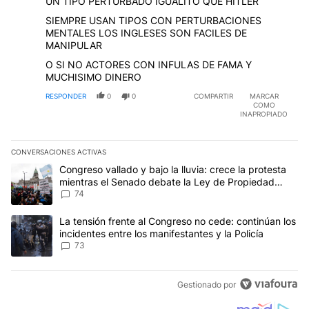
UN TIPO PERTURBADO IGUALITO QUE HITLER
SIEMPRE USAN TIPOS CON PERTURBACIONES
MENTALES LOS INGLESES SON FACILES DE
MANIPULAR
O SI NO ACTORES CON INFULAS DE FAMA Y
MUCHISIMO DINERO
RESPONDER
0
0
COMPARTIR
MARCAR
COMO
INAPROPIADO
CONVERSACIONES ACTIVAS
Este listado muestra los artículos con más comentarios en los últim
Un artículo de tendencia con el título "Congreso vallado y bajo la
Congreso vallado y bajo la lluvia: crece la protesta
mientras el Senado debate la Ley de Propiedad
Privada
74
Un artículo de tendencia con el título "La tensión frente al Congre
La tensión frente al Congreso no cede: continúan los
incidentes entre los manifestantes y la Policía
73
Gestionado por