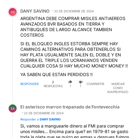
Comentario de DANY SAVINO.
DANY SAVINO
22 DE DICIEMBRE DE 2024
DS
ARGENTINA DEBE COMPRAR MISILES ANTIAEREOS
AVANZADOS BVR BASADOS EN TIERRA Y
ANTIBUQUES DE LARGO ALCANCE TAMBIEN
COSTEROS
SI EL BLOQUEO INGLES ESTORBA SEMPRE HAY
CAMINOS ALTERNATIVOS PARA OBTENERLOS SI
HAY PLATA USUALMENTE SALEN EL DOBLE Y EN
GUERRA EL TRIPLE LOS UCRANIANOS VENDEN
CUALQUIER COSA SI HAY MUCHO MONEY MONEY !!
YA SABEN QUE ESTAN PERDIDOS !!
2
RESPONDER
COMPARTIR
MARCAR
RESPUESTAS
1
1
COMO
INAPROPIADO
Respuesta de El asterisco marron trepanado de Fontevec
El asterisco marron trepanado de Fontevecchia
EA
22 DE DICIEMBRE DE 2024
Responder a
DANY SAVINO
Si, vamos a manguearle dinero al FMI para comprar
unos misiles... Encima para que? en 1979-81 se gasto
toda la plata que se quizo en armas y despues fuimos