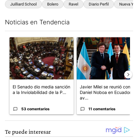
Juilliard School
Bolero
Ravel
Diario Perfil
Nueva Yor
Noticias en Tendencia
Este listado muestra los artículos con más comentarios en los últim
Un artículo de tendencia con el título "El Senado dio media san
Un artículo de tendencia con e
El Senado dio media sanción
Javier Milei se reunió con
a la Inviolabilidad de la P...
Daniel Noboa en Ecuador y
av...
53 comentarios
11 comentarios