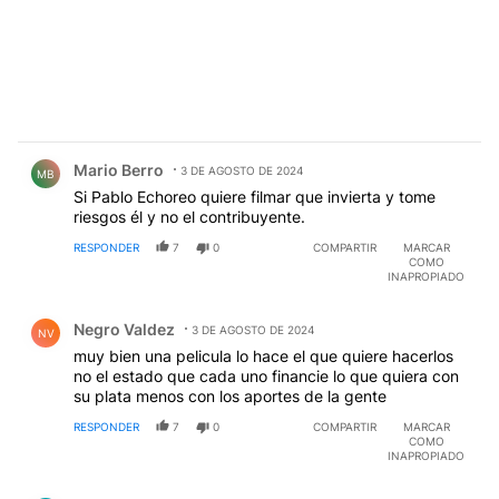
Comentario de Mario Berro.
Mario Berro
3 DE AGOSTO DE 2024
MB
Si Pablo Echoreo quiere filmar que invierta y tome
riesgos él y no el contribuyente.
RESPONDER
7
0
COMPARTIR
MARCAR
COMO
INAPROPIADO
Comentario de Negro Valdez.
Negro Valdez
3 DE AGOSTO DE 2024
NV
muy bien una pelicula lo hace el que quiere hacerlos
no el estado que cada uno financie lo que quiera con
su plata menos con los aportes de la gente
RESPONDER
7
0
COMPARTIR
MARCAR
COMO
INAPROPIADO
Comentario de EL TUERTO LADRON.