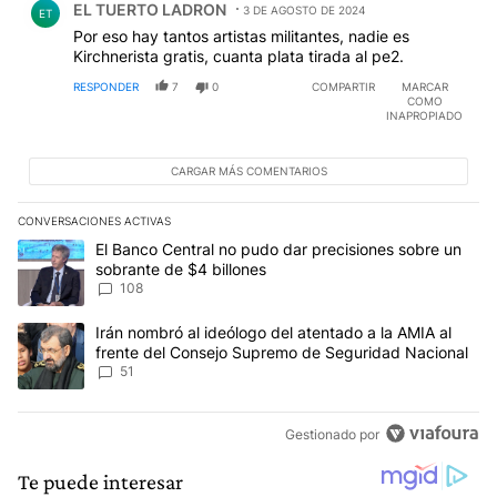
EL TUERTO LADRON
3 DE AGOSTO DE 2024
ET
Por eso hay tantos artistas militantes, nadie es
Kirchnerista gratis, cuanta plata tirada al pe2.
RESPONDER
7
0
COMPARTIR
MARCAR
COMO
INAPROPIADO
CARGAR MÁS COMENTARIOS
CONVERSACIONES ACTIVAS
Este listado muestra los artículos con más comentarios en los últim
Un artículo de tendencia con el título "El Banco Central no pudo 
El Banco Central no pudo dar precisiones sobre un
sobrante de $4 billones
108
Un artículo de tendencia con el título "Irán nombró al ideólogo d
Irán nombró al ideólogo del atentado a la AMIA al
frente del Consejo Supremo de Seguridad Nacional
51
Gestionado por