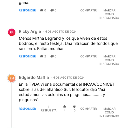
gana.
RESPONDER
0
0
COMPARTIR
MARCAR
COMO
INAPROPIADO
Comentario de Ricky Argie.
Ricky Argie
4 DE AGOSTO DE 2024
RA
Menos Mirtha Legrand y los que viven de estos
bodrios, el resto festeja. Una filtración de fondos que
se cierra. Faltan muchas
RESPONDER
2
0
COMPARTIR
MARCAR
COMO
INAPROPIADO
Comentario de Edgardo Maffía.
Edgardo Maffía
4 DE AGOSTO DE 2024
EM
En la TVDA vi una documental del INCAA/CONICET
sobre islas del atlántico Sur. El locutor dijo "Así
estudiamos las colonias de pinguinos............ y
pinguinas".
1
RESPONDER
COMPARTIR
MARCAR
RESPUESTA
4
0
COMO
INAPROPIADO
Respuesta de Ricky Argie.