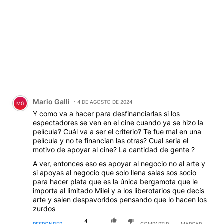
Comentario de Mario Galli.
Mario Galli
4 DE AGOSTO DE 2024
MG
Y como va a hacer para desfinanciarlas si los
espectadores se ven en el cine cuando ya se hizo la
película? Cuál va a ser el criterio? Te fue mal en una
película y no te financian las otras? Cual seria el
motivo de apoyar al cine? La cantidad de gente ?
A ver, entonces eso es apoyar al negocio no al arte y
si apoyas al negocio que solo llena salas sos socio
para hacer plata que es la única bergamota que le
importa al limitado Milei y a los liberotarios que decís
arte y salen despavoridos pensando que lo hacen los
zurdos
4