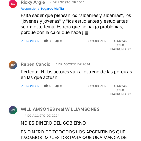
Ricky Argie
4 DE AGOSTO DE 2024
RA
Responder a
Edgardo Maffía
Falta saber qué piensan los "albañiles y albañilas", los
"jóvenes y jóvenas" y "los estudiantes y estudiantas"
sobre este tema. Espero que no haiga problemas,
porque con la calor que hace ¡¡¡¡¡
RESPONDER
3
0
COMPARTIR
MARCAR
COMO
INAPROPIADO
Comentario de Ruben Cancio.
Ruben Cancio
4 DE AGOSTO DE 2024
RC
Perfecto. Ni los actores van al estreno de las películas
en las que actúan.
RESPONDER
4
0
COMPARTIR
MARCAR
COMO
INAPROPIADO
Comentario de WILLIAMSONES real WILLIAMSONES.
WILLIAMSONES real WILLIAMSONES
WR
4 DE AGOSTO DE 2024
NO ES DINERO DEL GOBIERNO
ES DINERO DE TOOODOS LOS ARGENTINOS QUE
PAGAMOS IMPUESTOS PARA QUE UNA MANGA DE