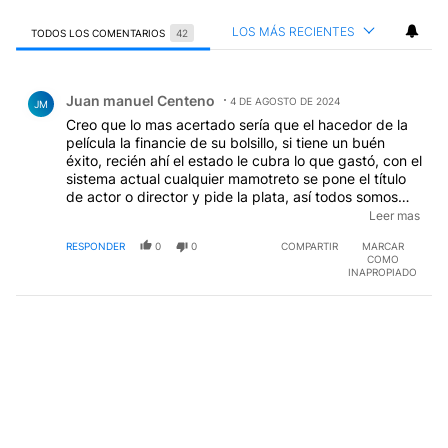
LOS MÁS RECIENTES
TODOS LOS COMENTARIOS
42
Todos los comentarios
Comentario de Juan manuel Centeno.
Juan manuel Centeno
4 DE AGOSTO DE 2024
JM
Creo que lo mas acertado sería que el hacedor de la
película la financie de su bolsillo, si tiene un buén
éxito, recién ahí el estado le cubra lo que gastó, con el
sistema actual cualquier mamotreto se pone el título
de actor o director y pide la plata, así todos somos
productores, actores, etc.si despues nadie ve "la obra
Leer mas
de arte ", no importa, total ellos no gastaron un mango
RESPONDER
0
0
COMPARTIR
MARCAR
de sus bolsillos.
COMO
INAPROPIADO