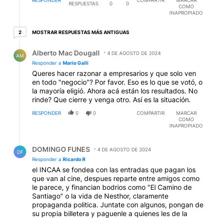
RESPONDER
COMPARTIR
MARCAR
RESPUESTAS
0
0
COMO
INAPROPIADO
2 respuestas más antiguas
MOSTRAR RESPUESTAS MÁS ANTIGUAS
2
Respuesta de Alberto Mac Dougall.
Alberto Mac Dougall
4 DE AGOSTO DE 2024
AM
Responder a
Mario Galli
Queres hacer razonar a empresarios y que solo ven
en todo "negocio"? Por favor. Eso es lo que se votó, o
la mayoría eligió. Ahora acá están los resultados. No
rinde? Que cierre y venga otro. Así es la situación.
RESPONDER
0
0
COMPARTIR
MARCAR
COMO
INAPROPIADO
Respuesta de DOMINGO FUNES.
DOMINGO FUNES
4 DE AGOSTO DE 2024
DF
Responder a
Ricardo R
el INCAA se fondea con las entradas que pagan los
que van al cine, despues reparte entre amigos como
le parece, y financian bodrios como "El Camino de
Santiago" o la vida de Nesthor, claramente
propaganda politica. Juntate con algunos, pongan de
su propia billetera y paguenle a quienes les de la