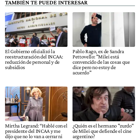
TAMBIÉN TE PUEDE INTERESAR
El Gobierno oficializó la
Pablo Rago, ex de Sandra
reestructuración del INCAA:
Pettovello: "Milei está
reducción de personal y de
convencido de las cosas que
subsidios
dice pero no estoy de
acuerdo"
Mirtha Legrand: “Hablé con el
¿Quién es el hermano "zurdo"
presidente del INCAA y me
de Milei que defiende el cine
dijo que no lo van a cerrar ni
argentino?