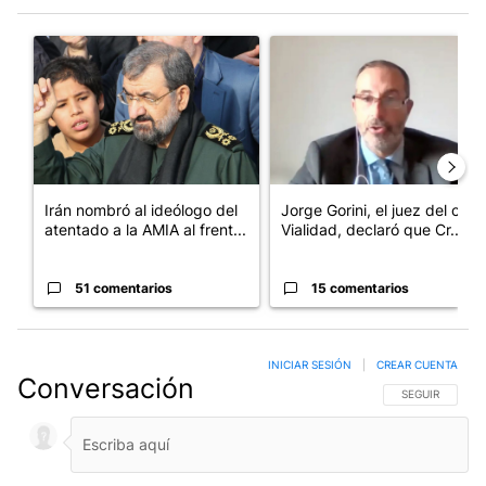
Este listado muestra los artículos con más comentarios en los últim
Un artículo de tendencia con el título "Irán nombró al ideólogo
Un artículo de tendencia con e
Irán nombró al ideólogo del
Jorge Gorini, el juez del caso
atentado a la AMIA al frent...
Vialidad, declaró que Cr...
51 comentarios
15 comentarios
INICIAR SESIÓN
|
CREAR CUENTA
Conversación
SIGA ESTA CO
SEGUIR