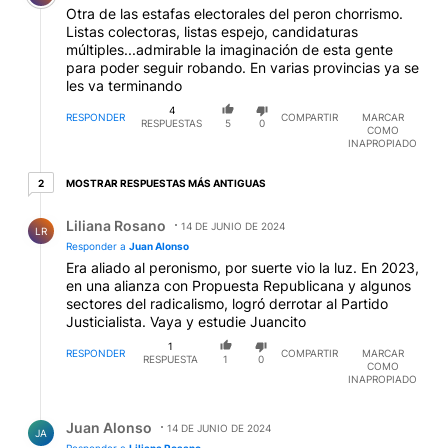
Otra de las estafas electorales del peron chorrismo.
Listas colectoras, listas espejo, candidaturas
múltiples...admirable la imaginación de esta gente
para poder seguir robando. En varias provincias ya se
les va terminando
4
RESPONDER
COMPARTIR
MARCAR
RESPUESTAS
5
0
COMO
INAPROPIADO
2 respuestas más antiguas
MOSTRAR RESPUESTAS MÁS ANTIGUAS
2
Respuesta de Liliana Rosano.
Liliana Rosano
14 DE JUNIO DE 2024
LR
Responder a
Juan Alonso
Era aliado al peronismo, por suerte vio la luz. En 2023,
en una alianza con Propuesta Republicana y algunos
sectores del radicalismo, logró derrotar al Partido
Justicialista. Vaya y estudie Juancito
1
RESPONDER
COMPARTIR
MARCAR
RESPUESTA
1
0
COMO
INAPROPIADO
Respuesta de Juan Alonso.
Juan Alonso
14 DE JUNIO DE 2024
JA
Responder a
Liliana Rosano