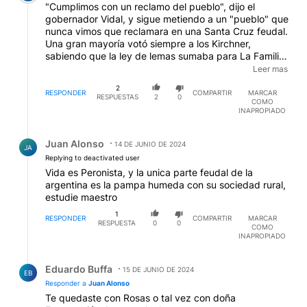
"Cumplimos con un reclamo del pueblo", dijo el
gobernador Vidal, y sigue metiendo a un "pueblo" que
nunca vimos que reclamara en una Santa Cruz feudal.
Una gran mayoría votó siempre a los Kirchner,
sabiendo que la ley de lemas sumaba para La Familia.
Bien pero algo tarde, cuando Cristina ya solo se
Leer mas
dedica a X, opinar contra medio mundo y comer
2
chocolotes.
RESPONDER
COMPARTIR
MARCAR
RESPUESTAS
2
0
COMO
INAPROPIADO
Respuesta de Juan Alonso.
Juan Alonso
14 DE JUNIO DE 2024
JA
Replying to deactivated user
Vida es Peronista, y la unica parte feudal de la
argentina es la pampa humeda con su sociedad rural,
estudie maestro
1
RESPONDER
COMPARTIR
MARCAR
RESPUESTA
0
0
COMO
INAPROPIADO
Respuesta de Eduardo Buffa.
Eduardo Buffa
15 DE JUNIO DE 2024
EB
Responder a
Juan Alonso
Te quedaste con Rosas o tal vez con doña