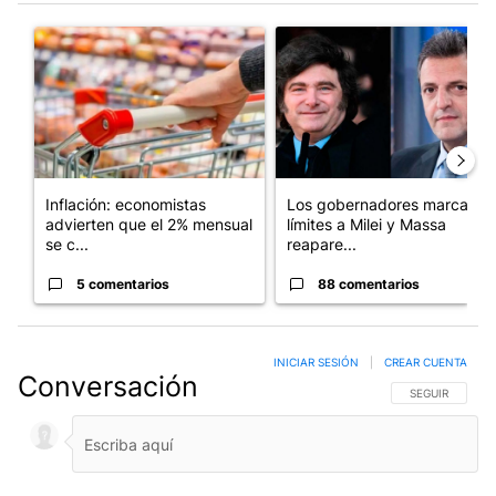
Este listado muestra los artículos con más comentarios en los últim
Un artículo de tendencia con el título "Inflación: economistas a
Un artículo de tendencia con e
Inflación: economistas
Los gobernadores marcan
advierten que el 2% mensual
límites a Milei y Massa
se c...
reapare...
5 comentarios
88 comentarios
INICIAR SESIÓN
|
CREAR CUENTA
Conversación
SIGA ESTA CO
SEGUIR