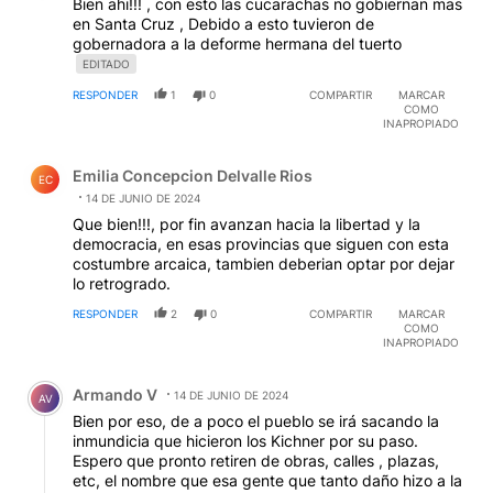
Bien ahi!!! , con esto las cucarachas no gobiernan mas
en Santa Cruz , Debido a esto tuvieron de
gobernadora a la deforme hermana del tuerto
EDITADO
RESPONDER
1
0
COMPARTIR
MARCAR
COMO
INAPROPIADO
Comentario de Emilia Concepcion Delvalle Rios.
Emilia Concepcion Delvalle Rios
EC
14 DE JUNIO DE 2024
Que bien!!!, por fin avanzan hacia la libertad y la
democracia, en esas provincias que siguen con esta
costumbre arcaica, tambien deberian optar por dejar
lo retrogrado.
RESPONDER
2
0
COMPARTIR
MARCAR
COMO
INAPROPIADO
Comentario de Armando V.
Armando V
14 DE JUNIO DE 2024
AV
Bien por eso, de a poco el pueblo se irá sacando la
inmundicia que hicieron los Kichner por su paso.
Espero que pronto retiren de obras, calles , plazas,
etc, el nombre que esa gente que tanto daño hizo a la