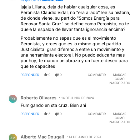
jajaja Liliana, deja de hablar cualquier cosa, es
Peronista Claudio Vidal, no "era aliado" lee su historia,
de donde viene, su partido "Somos Energía para
Renovar Santa Cruz" se define como Peronista, no te
duele la espalda de llevar tanta ignorancia encima?
Probablemente no sepas que es el movimiento
Peronista, y crees que es lo mismo que el partido
Justicialista, gran diferencia entre un movimiento y
una herramienta electoral. No puedo educarte mas
por hoy, te mando un abrazo y un fuerte deseo para
que te capacites
RESPONDER
0
0
COMPARTIR
MARCAR
COMO
INAPROPIADO
Comentario de Roberto Olivares.
Roberto Olivares
14 DE JUNIO DE 2024
RO
Fumigando en sta cruz. Bien ahi
RESPONDER
5
0
COMPARTIR
MARCAR
COMO
INAPROPIADO
Comentario de Alberto Mac Dougall.
Alberto Mac Dougall
14 DE JUNIO DE 2024
AM