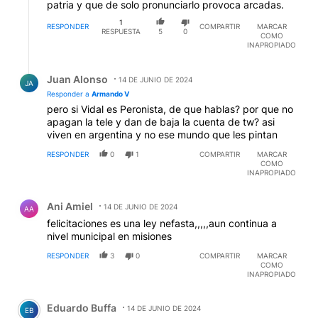
patria y que de solo pronunciarlo provoca arcadas.
1
RESPONDER
COMPARTIR
MARCAR
RESPUESTA
5
0
COMO
INAPROPIADO
Respuesta de Juan Alonso.
Juan Alonso
14 DE JUNIO DE 2024
JA
Responder a
Armando V
pero si Vidal es Peronista, de que hablas? por que no
apagan la tele y dan de baja la cuenta de tw? asi
viven en argentina y no ese mundo que les pintan
RESPONDER
0
1
COMPARTIR
MARCAR
COMO
INAPROPIADO
Comentario de Ani Amiel.
Ani Amiel
14 DE JUNIO DE 2024
AA
felicitaciones es una ley nefasta,,,,,aun continua a
nivel municipal en misiones
RESPONDER
3
0
COMPARTIR
MARCAR
COMO
INAPROPIADO
Comentario de Eduardo Buffa.
Eduardo Buffa
14 DE JUNIO DE 2024
EB