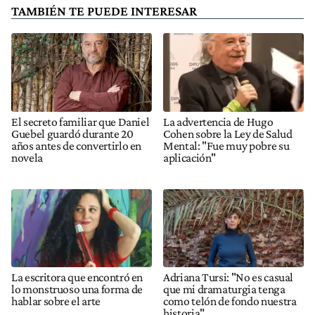
TAMBIÉN TE PUEDE INTERESAR
El secreto familiar que Daniel
La advertencia de Hugo
Guebel guardó durante 20
Cohen sobre la Ley de Salud
años antes de convertirlo en
Mental: "Fue muy pobre su
novela
aplicación"
La escritora que encontró en
Adriana Tursi: "No es casual
lo monstruoso una forma de
que mi dramaturgia tenga
hablar sobre el arte
como telón de fondo nuestra
historia"