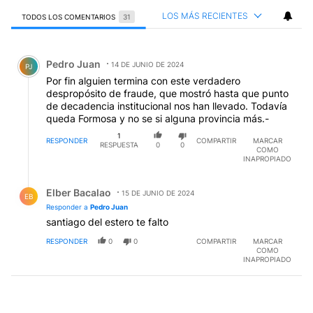
LOS MÁS RECIENTES
TODOS LOS COMENTARIOS
31
Todos los comentarios
Comentario de Pedro Juan.
Pedro Juan
14 DE JUNIO DE 2024
PJ
Por fin alguien termina con este verdadero
despropósito de fraude, que mostró hasta que punto
de decadencia institucional nos han llevado. Todavía
queda Formosa y no se si alguna provincia más.-
1
RESPONDER
COMPARTIR
MARCAR
RESPUESTA
0
0
COMO
INAPROPIADO
Respuesta de Elber Bacalao.
Elber Bacalao
15 DE JUNIO DE 2024
EB
Responder a
Pedro Juan
santiago del estero te falto
RESPONDER
0
0
COMPARTIR
MARCAR
COMO
INAPROPIADO