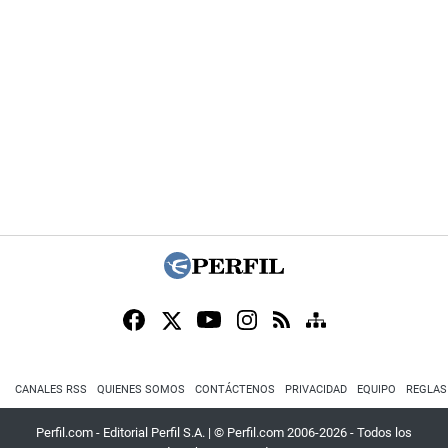
CANALES RSS
QUIENES SOMOS
CONTÁCTENOS
PRIVACIDAD
EQUIPO
REGLAS
Perfil.com - Editorial Perfil S.A.
| © Perfil.com 2006-2026 - Todos los