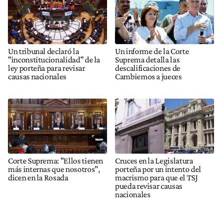
Un tribunal declaró la
Un informe de la Corte
"inconstitucionalidad" de la
Suprema detalla las
ley porteña para revisar
descalificaciones de
causas nacionales
Cambiemos a jueces
Corte Suprema: "Ellos tienen
Cruces en la Legislatura
más internas que nosotros",
porteña por un intento del
dicen en la Rosada
macrismo para que el TSJ
pueda revisar causas
nacionales