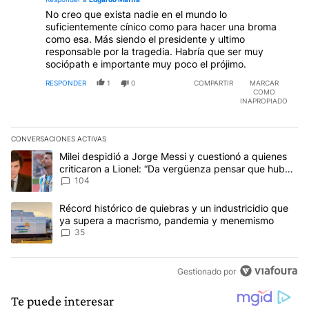
No creo que exista nadie en el mundo lo
suficientemente cínico como para hacer una broma
como esa. Más siendo el presidente y ultimo
responsable por la tragedia. Habría que ser muy
sociópath e importante muy poco el prójimo.
RESPONDER
1
0
COMPARTIR
MARCAR
COMO
INAPROPIADO
CONVERSACIONES ACTIVAS
Este listado muestra los artículos con más comentarios en los últim
Un artículo de tendencia con el título "Milei despidió a Jorge Mes
Milei despidió a Jorge Messi y cuestionó a quienes
criticaron a Lionel: “Da vergüenza pensar que hubo
anti-Messi”
104
Un artículo de tendencia con el título "Récord histórico de quie
Récord histórico de quiebras y un industricidio que
ya supera a macrismo, pandemia y menemismo
35
Gestionado por