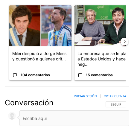
Este listado muestra los artículos con más comentarios en los últim
Un artículo de tendencia con el título "Milei despidió a Jorge 
Un artículo de tendencia con 
Milei despidió a Jorge Messi
La empresa que se le plantó
y cuestionó a quienes crit...
a Estados Unidos y hace
neg...
104 comentarios
15 comentarios
INICIAR SESIÓN
|
CREAR CUENTA
Conversación
SIGA ESTA CO
SEGUIR