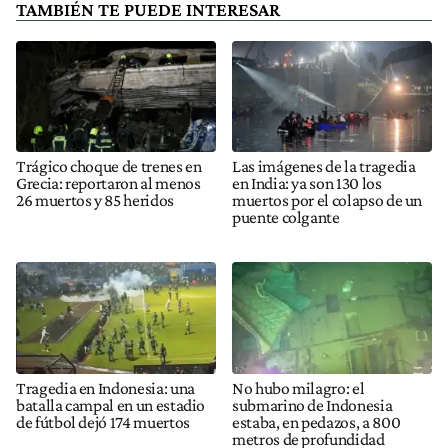
TAMBIÉN TE PUEDE INTERESAR
Trágico choque de trenes en
Las imágenes de la tragedia
Grecia: reportaron al menos
en India: ya son 130 los
26 muertos y 85 heridos
muertos por el colapso de un
puente colgante
Tragedia en Indonesia: una
No hubo milagro: el
batalla campal en un estadio
submarino de Indonesia
de fútbol dejó 174 muertos
estaba, en pedazos, a 800
metros de profundidad