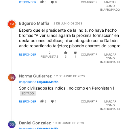
RESPONDER
0
0
COMPARTIR
MARCAR
COMO
INAPROPIADO
Comentario de Edgardo Maffía.
Edgardo Maffía
2 DE JUNIO DE 2023
EM
Espero que el presidente de la India, no haya hecho
bromas "A ver si nos agarra la próxima formación" en
declaraciones públicas; ni un abogado como Dalbón,
ande repartiendo tarjetas; pisando charcos de sangre.
2
RESPONDER
COMPARTIR
MARCAR
RESPUESTAS
3
1
COMO
INAPROPIADO
Respuesta de Norma Gutierrez.
Norma Gutierrez
2 DE JUNIO DE 2023
NG
Responder a
Edgardo Maffía
Son civilizados los indios , no como en Peronistan !
EDITADO
RESPONDER
2
1
COMPARTIR
MARCAR
COMO
INAPROPIADO
Respuesta de Daniel Gonzalez.
Daniel Gonzalez
3 DE JUNIO DE 2023
DG
Responder a
Edgardo Maffía