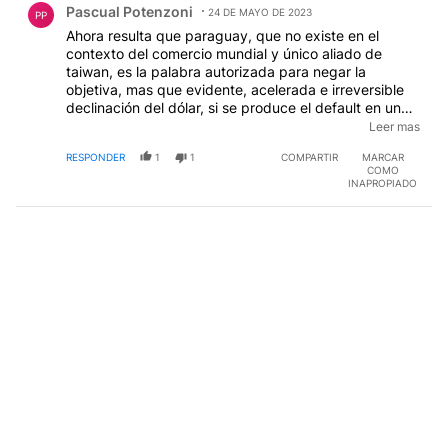
Pascual Potenzoni
24 DE MAYO DE 2023
PP
Ahora resulta que paraguay, que no existe en el
contexto del comercio mundial y único aliado de
taiwan, es la palabra autorizada para negar la
objetiva, mas que evidente, acelerada e irreversible
declinación del dólar, si se produce el default en un
mes, kaput dólar, si le siguen dando a la maquinita y
Leer mas
no hay default, lo único que van a lograr es dilatar un
RESPONDER
1
1
COMPARTIR
MARCAR
poco el kaput
COMO
INAPROPIADO