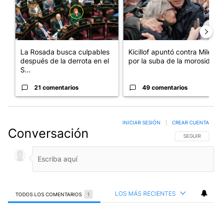
La Rosada busca culpables
Kicillof apuntó contra Milei
después de la derrota en el
por la suba de la morosida...
S...
21 comentarios
49 comentarios
INICIAR SESIÓN
|
CREAR CUENTA
Conversación
SIGA ESTA CO
SEGUIR
LOS MÁS RECIENTES
TODOS LOS COMENTARIOS
1
Todos los comentarios
Comentario de Pascual Potenzoni.