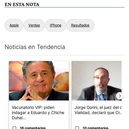
EN ESTA NOTA
Apple
Ventas
IPhone
Resultados
Noticias en Tendencia
Este listado muestra los artículos con más comentarios en los últim
Un artículo de tendencia con el título "Vacunatorio VIP: piden
Un artículo de tendencia con e
Vacunatorio VIP: piden
Jorge Gorini, el juez del caso
indagar a Eduardo y Chiche
Vialidad, declaró que Cr...
Duhal...
16 comentarios
10 comentarios