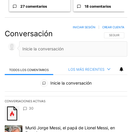
27 comentarios
18 comentarios
INICIAR SESIÓN
|
CREAR CUENTA
Conversación
SIGA ESTA CO
SEGUIR
LOS MÁS RECIENTES
TODOS LOS COMENTARIOS
Todos los comentarios
Inicie la conversación
CONVERSACIONES ACTIVAS
Este listado muestra los artículos con más comentarios en los últim
Un artículo de tendencia con el título "" con 30 comentarios.
30
Un artículo de tendencia con el título "Murió Jorge Messi, el papá
Murió Jorge Messi, el papá de Lionel Messi, en