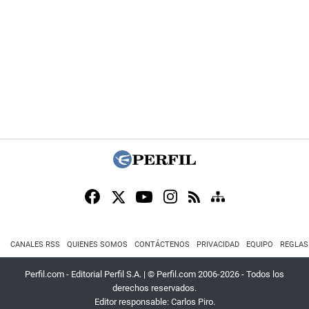
CANALES RSS
QUIENES SOMOS
CONTÁCTENOS
PRIVACIDAD
EQUIPO
REGLAS
Perfil.com - Editorial Perfil S.A.
| © Perfil.com 2006-2026 - Todos los
derechos reservados.
Editor responsable: Carlos Piro.