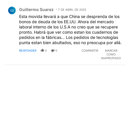
Comentario de Guillermo Suarez.
Guillermo Suarez
7 DE ABRIL DE 2025
GS
Esta movida llevará a que China se desprenda de los
bonos de deuda de los EE.UU. Ahora del mercado
laboral interno de los U.S.A no creo que se recupere
pronto. Habrá que ver como estan los cuadernos de
pedidos en la fábricas... Los pedidos de tecnologías
punta estan bien abultados, eso no preocupa por allá.
RESPONDER
0
0
COMPARTIR
MARCAR
COMO
INAPROPIADO