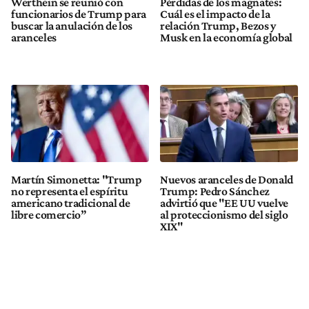
Werthein se reunió con
Pérdidas de los magnates:
funcionarios de Trump para
Cuál es el impacto de la
buscar la anulación de los
relación Trump, Bezos y
aranceles
Musk en la economía global
Martín Simonetta: "Trump
Nuevos aranceles de Donald
no representa el espíritu
Trump: Pedro Sánchez
americano tradicional de
advirtió que "EE UU vuelve
libre comercio”
al proteccionismo del siglo
XIX"