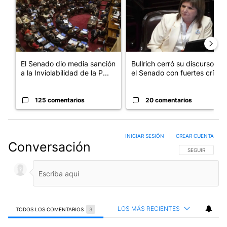
El Senado dio media sanción
Bullrich cerró su discurso en
a la Inviolabilidad de la P...
el Senado con fuertes crí...
125 comentarios
20 comentarios
INICIAR SESIÓN
|
CREAR CUENTA
Conversación
SIGA ESTA CO
SEGUIR
LOS MÁS RECIENTES
TODOS LOS COMENTARIOS
3
Todos los comentarios