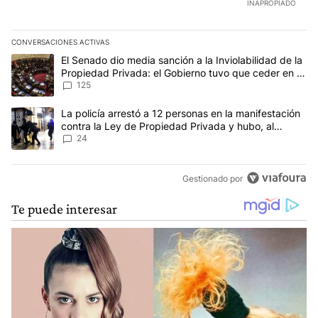
INAPROPIADO
CONVERSACIONES ACTIVAS
Este listado muestra los artículos con más comentarios en los últim
Un artículo de tendencia con el título "El Senado dio media sanci
El Senado dio media sanción a la Inviolabilidad de la
Propiedad Privada: el Gobierno tuvo que ceder en la
Ley del Manejo del Fuego
125
Un artículo de tendencia con el título "La policía arrestó a 12 p
La policía arrestó a 12 personas en la manifestación
contra la Ley de Propiedad Privada y hubo, al
menos, 3 agentes heridos
24
Gestionado por