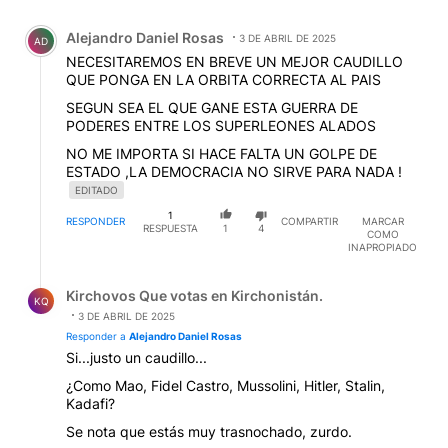
Comentario de Alejandro Daniel Rosas.
Alejandro Daniel Rosas
3 DE ABRIL DE 2025
AD
NECESITAREMOS EN BREVE UN MEJOR CAUDILLO
QUE PONGA EN LA ORBITA CORRECTA AL PAIS
SEGUN SEA EL QUE GANE ESTA GUERRA DE
PODERES ENTRE LOS SUPERLEONES ALADOS
NO ME IMPORTA SI HACE FALTA UN GOLPE DE
ESTADO ,LA DEMOCRACIA NO SIRVE PARA NADA !
EDITADO
1
RESPONDER
COMPARTIR
MARCAR
RESPUESTA
1
4
COMO
INAPROPIADO
Respuesta de Kirchovos Que votas en Kirchonistán..
Kirchovos Que votas en Kirchonistán.
KQ
3 DE ABRIL DE 2025
Responder a
Alejandro Daniel Rosas
Si...justo un caudillo...
¿Como Mao, Fidel Castro, Mussolini, Hitler, Stalin,
Kadafi?
Se nota que estás muy trasnochado, zurdo.