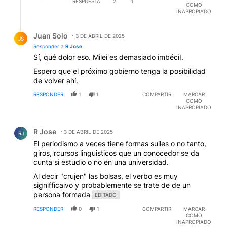
RESPUESTA
2
1
COMO
INAPROPIADO
Respuesta de Juan Solo.
Juan Solo
3 DE ABRIL DE 2025
JS
Responder a
R Jose
Sí, qué dolor eso. Milei es demasiado imbéciI.
Espero que el próximo gobierno tenga la posibilidad
de volver ahí.
RESPONDER
1
1
COMPARTIR
MARCAR
COMO
INAPROPIADO
Comentario de R Jose.
R Jose
3 DE ABRIL DE 2025
RJ
El periodismo a veces tiene formas suiles o no tanto,
giros, rcursos linguisticos que un conocedor se da
cunta si estudio o no en una universidad.
Al decir "crujen" las bolsas, el verbo es muy
signifficaivo y probablemente se trate de de un
persona formada
EDITADO
RESPONDER
0
1
COMPARTIR
MARCAR
COMO
INAPROPIADO