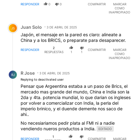
RESPONDER
0
0
COMPARTIR
MARCAR
COMO
INAPROPIADO
Comentario de Juan Solo.
Juan Solo
3 DE ABRIL DE 2025
JS
Japón, el mensaje en la pared es claro: alineate a
China y a los BRICS, o preparate para desaparecer.
2
RESPONDER
COMPARTIR
MARCAR
RESPUESTAS
1
1
COMO
INAPROPIADO
Respuesta de R Jose.
R Jose
3 DE ABRIL DE 2025
RJ
Replying to deactivated user
Pensar que Argeentina estaba a un paso de Brics, el
mercado mas grande del mundo, China e India son la
2da y 4ta. potencia mundial, lo que darian os ingleses
por volver a comercializar con India, la perla del
imperio brinico, y el duende demente nos saco de
ahi..
No necesiariamos pedir plata al FMI ni a nadie
vendiendo nueros productos a India.
EDITADO
1
RESPONDER
COMPARTIR
MARCAR