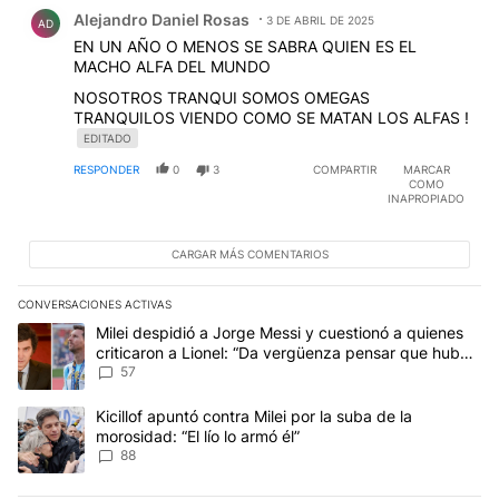
Comentario de Alejandro Daniel Rosas.
Alejandro Daniel Rosas
3 DE ABRIL DE 2025
AD
EN UN AÑO O MENOS SE SABRA QUIEN ES EL
MACHO ALFA DEL MUNDO
NOSOTROS TRANQUI SOMOS OMEGAS
TRANQUILOS VIENDO COMO SE MATAN LOS ALFAS !
EDITADO
RESPONDER
0
3
COMPARTIR
MARCAR
COMO
INAPROPIADO
CARGAR MÁS COMENTARIOS
CONVERSACIONES ACTIVAS
Este listado muestra los artículos con más comentarios en los últim
Un artículo de tendencia con el título "Milei despidió a Jorge Mes
Milei despidió a Jorge Messi y cuestionó a quienes
criticaron a Lionel: “Da vergüenza pensar que hubo
anti-Messi”
57
Un artículo de tendencia con el título "Kicillof apuntó contra Milei 
Kicillof apuntó contra Milei por la suba de la
morosidad: “El lío lo armó él”
88