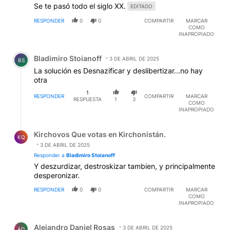
Se te pasó todo el siglo XX.
EDITADO
RESPONDER
0
0
COMPARTIR
MARCAR
COMO
INAPROPIADO
Comentario de Bladimiro Stoianoff.
Bladimiro Stoianoff
3 DE ABRIL DE 2025
BS
La solución es Desnazificar y deslibertizar...no hay
otra
1
RESPONDER
COMPARTIR
MARCAR
RESPUESTA
1
3
COMO
INAPROPIADO
Respuesta de Kirchovos Que votas en Kirchonistán..
Kirchovos Que votas en Kirchonistán.
KQ
3 DE ABRIL DE 2025
Responder a
Bladimiro Stoianoff
Y deszurdizar, destroskizar tambien, y principalmente
desperonizar.
RESPONDER
0
0
COMPARTIR
MARCAR
COMO
INAPROPIADO
Comentario de Alejandro Daniel Rosas.
Alejandro Daniel Rosas
3 DE ABRIL DE 2025
AD