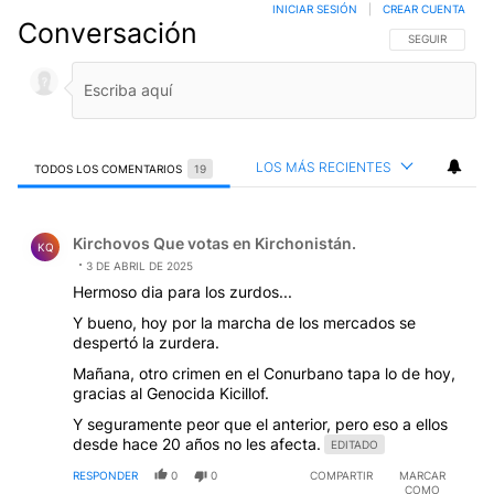
INICIAR SESIÓN
|
CREAR CUENTA
Conversación
SIGA ESTA CO
SEGUIR
LOS MÁS RECIENTES
TODOS LOS COMENTARIOS
19
Todos los comentarios
Comentario de Kirchovos Que votas en Kirchonistán..
Kirchovos Que votas en Kirchonistán.
KQ
3 DE ABRIL DE 2025
Hermoso dia para los zurdos...
Y bueno, hoy por la marcha de los mercados se
despertó la zurdera.
Mañana, otro crimen en el Conurbano tapa lo de hoy,
gracias al Genocida Kicillof.
Y seguramente peor que el anterior, pero eso a ellos
desde hace 20 años no les afecta.
EDITADO
RESPONDER
0
0
COMPARTIR
MARCAR
COMO