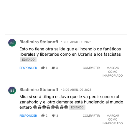
Comentario de Bladimiro Stoianoff.
Bladimiro Stoianoff
3 DE ABRIL DE 2025
BS
Esto no tiene otra salida que el incendio de fanáticos
liberales y libertarios como en Ucrania a los fascistas
EDITADO
RESPONDER
1
3
COMPARTIR
MARCAR
COMO
INAPROPIADO
Comentario de Bladimiro Stoianoff.
Bladimiro Stoianoff
3 DE ABRIL DE 2025
BS
Mira si será tilingo el Javo que le va pedir socorro al
zanahorio y el otro demente está hundiendo al mundo
entero 😆😆😆😆😆😆😆😆
EDITADO
RESPONDER
2
3
COMPARTIR
MARCAR
COMO
INAPROPIADO