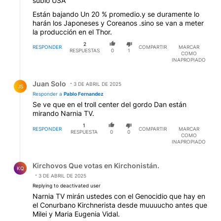
subió USA
Están bajando Un 20 % promedio.y se duramente lo
harán los Japoneses y Coreanos .sino se van a meter
la producción en el Thor.
2
RESPONDER
COMPARTIR
MARCAR
RESPUESTAS
0
1
COMO
INAPROPIADO
Respuesta de Juan Solo.
Juan Solo
3 DE ABRIL DE 2025
JS
Responder a
Pablo Fernandez
Se ve que en el troll center del gordo Dan están
mirando Narnia TV.
1
RESPONDER
COMPARTIR
MARCAR
RESPUESTA
0
0
COMO
INAPROPIADO
Respuesta de Kirchovos Que votas en Kirchonistán..
Kirchovos Que votas en Kirchonistán.
KQ
3 DE ABRIL DE 2025
Replying to deactivated user
Narnia TV mirán ustedes con el Genocidio que hay en
el Conurbano Kirchnerista desde muuuucho antes que
Milei y Maria Eugenia Vidal.