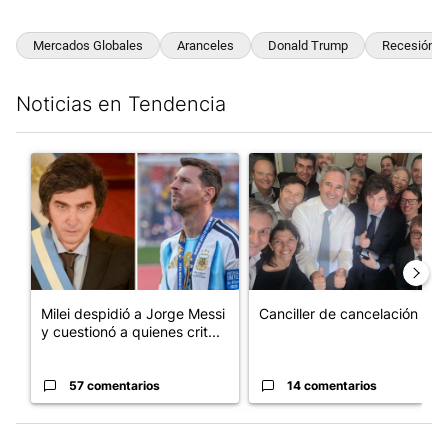
Mercados Globales
Aranceles
Donald Trump
Recesión G
Noticias en Tendencia
Este listado muestra los artículos con más comentarios en los últim
Un artículo de tendencia con el título "Milei despidió a Jorge 
Un artículo de tendencia con e
Milei despidió a Jorge Messi
Canciller de cancelación
y cuestionó a quienes crit...
57 comentarios
14 comentarios