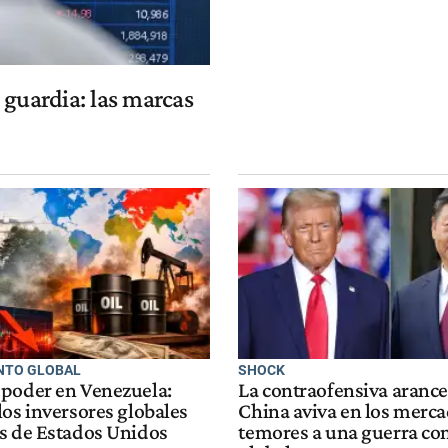
 guardia: las marcas
NTO GLOBAL
SHOCK
poder en Venezuela:
La contraofensiva arance
los inversores globales
China aviva en los merc
s de Estados Unidos
temores a una guerra co