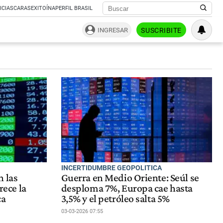
ICIAS
CARAS
EXITOÍNA
PERFIL BRASIL
INGRESAR
SUSCRIBITE
INCERTIDUMBRE GEOPOLITICA
n las
Guerra en Medio Oriente: Seúl se
rece la
desploma 7%, Europa cae hasta
ca
3,5% y el petróleo salta 5%
03-03-2026 07:55