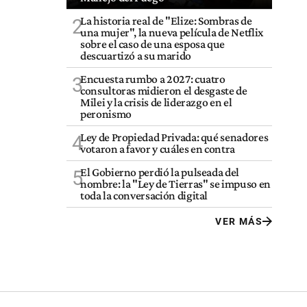
La historia real de "Elize: Sombras de
2
una mujer", la nueva película de Netflix
sobre el caso de una esposa que
descuartizó a su marido
Encuesta rumbo a 2027: cuatro
3
consultoras midieron el desgaste de
Milei y la crisis de liderazgo en el
peronismo
Ley de Propiedad Privada: qué senadores
4
votaron a favor y cuáles en contra
El Gobierno perdió la pulseada del
5
nombre: la "Ley de Tierras" se impuso en
toda la conversación digital
VER MÁS