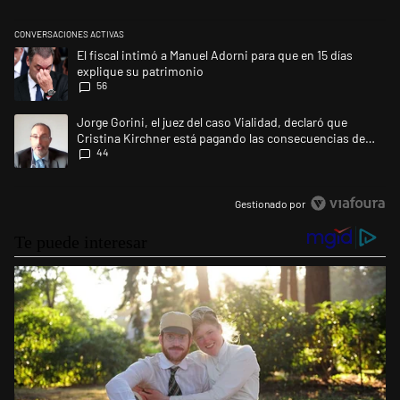
CONVERSACIONES ACTIVAS
Este listado muestra los artículos con más comentarios en los últimos 
Un artículo de tendencia con el título "El fiscal intimó a Manuel Adorni
El fiscal intimó a Manuel Adorni para que en 15 días
explique su patrimonio
56
Un artículo de tendencia con el título "Jorge Gorini, el juez del caso
Jorge Gorini, el juez del caso Vialidad, declaró que
Cristina Kirchner está pagando las consecuencias de
44
cometer "un delito comprobado"
Gestionado por