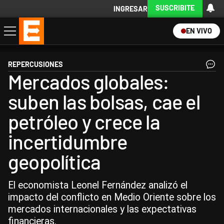
SUSCRIBITE
INGRESAR
EN VIVO
Economía
Política
Internacional
Actualidad
Descargá la App
REPERCUSIONES
Mercados globales:
suben las bolsas, cae el
petróleo y crece la
incertidumbre
geopolítica
El economista Leonel Fernández analizó el
impacto del conflicto en Medio Oriente sobre los
mercados internacionales y las expectativas
financieras.