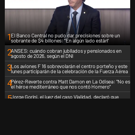
1
El Banco Central no pudo dar precisiones sobre un
sobrante de $4 billones: "En algún lado están"
2
ANSES: cuándo cobran jubilados y pensionados en
agosto de 2026, según el DNI
3
Los aviones F 16 sobrevolarán el centro porteño y este
lunes participarán de la celebración de la Fuerza Aérea
4
Pérez-Reverte contra Matt Damon en La Odisea: "No es
el héroe mediterráneo que nos contó Homero"
5
Jorge Gorini, el juez del caso Vialidad, declaró que
Cristina Kirchner está pagando las consecuencias de
cometer "un delito comprobado"
VER MÁS