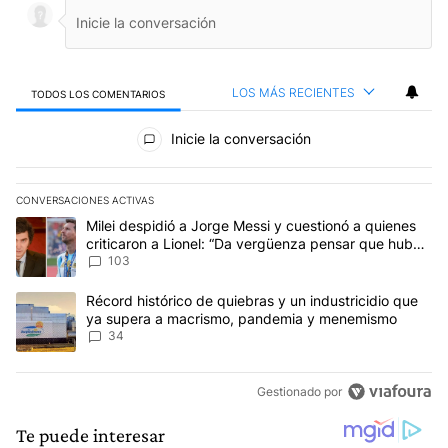
LOS MÁS RECIENTES
TODOS LOS COMENTARIOS
Todos los comentarios
Inicie la conversación
CONVERSACIONES ACTIVAS
Este listado muestra los artículos con más comentarios en los últim
Un artículo de tendencia con el título "Milei despidió a Jorge Mes
Milei despidió a Jorge Messi y cuestionó a quienes
criticaron a Lionel: “Da vergüenza pensar que hubo
anti-Messi”
103
Un artículo de tendencia con el título "Récord histórico de quie
Récord histórico de quiebras y un industricidio que
ya supera a macrismo, pandemia y menemismo
34
Gestionado por