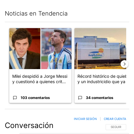
Noticias en Tendencia
Este listado muestra los artículos con más comentarios en los últim
Un artículo de tendencia con el título "Milei despidió a Jorge 
Un artículo de tendencia con 
Milei despidió a Jorge Messi
Récord histórico de quiebras
y cuestionó a quienes crit...
y un industricidio que ya ...
103 comentarios
34 comentarios
INICIAR SESIÓN
|
CREAR CUENTA
Conversación
SIGA ESTA CO
SEGUIR