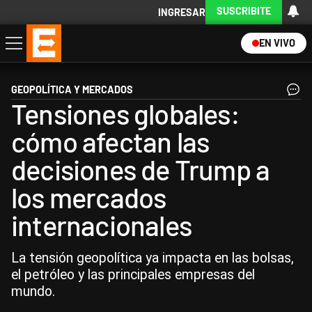
SUSCRIBITE
INGRESAR
EN VIVO
Economía
Política
Internacional
Actualidad
Descargá la App
GEOPOLÍTICA Y MERCADOS
Tensiones globales:
cómo afectan las
decisiones de Trump a
los mercados
internacionales
La tensión geopolítica ya impacta en las bolsas,
el petróleo y las principales empresas del
mundo.