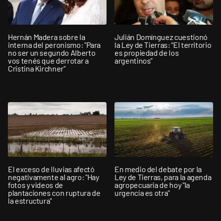
Hernán Madera sobre la
Julián Domínguez cuestionó
interna del peronismo: "Para
la Ley de Tierras: “El territorio
no ser un segundo Alberto
es propiedad de los
vos tenés que derrotar a
argentinos”
Cristina Kirchner”
El exceso de lluvias afectó
En medio del debate por la
negativamente al agro: "Hay
Ley de Tierras, para la agenda
fotos y videos de
agropecuaria de hoy "la
plantaciones con ruptura de
urgencia es otra"
la estructura"