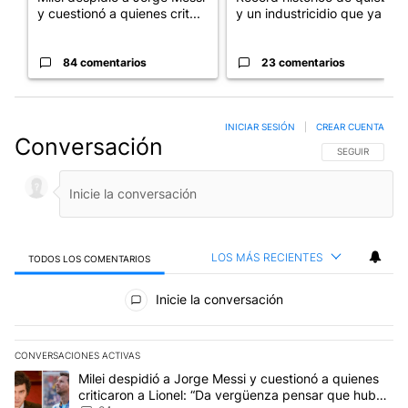
y cuestionó a quienes crit...
y un industricidio que ya ...
84 comentarios
23 comentarios
INICIAR SESIÓN
|
CREAR CUENTA
Conversación
SIGA ESTA CO
SEGUIR
LOS MÁS RECIENTES
TODOS LOS COMENTARIOS
Todos los comentarios
Inicie la conversación
CONVERSACIONES ACTIVAS
Este listado muestra los artículos con más comentarios en los últim
Un artículo de tendencia con el título "Milei despidió a Jorge Mes
Milei despidió a Jorge Messi y cuestionó a quienes
criticaron a Lionel: “Da vergüenza pensar que hubo