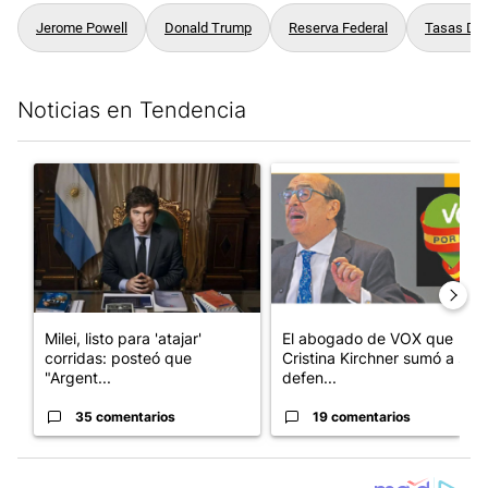
Jerome Powell
Donald Trump
Reserva Federal
Tasas De 
Noticias en Tendencia
Este listado muestra los artículos con más comentarios en los últim
Un artículo de tendencia con el título "Milei, listo para 'atajar
Un artículo de tendencia con e
Milei, listo para 'atajar'
El abogado de VOX que
corridas: posteó que
Cristina Kirchner sumó a su
"Argent...
defen...
35 comentarios
19 comentarios